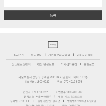
PC버전
회사소개
윤리강령
개인정보처리방침
이용자위원회
청소년보호정책
정정·반론보도
기사심의규정
불편신고
서울특별시 성동구 성수일로 39-34 서울숲더스페이스 12층
대표전화 : 1800-6522
팩스 : 070-4015-8658
편집국 : 070-4010-8512
사업본부 : 070-4010-7078
등록번호 : 서울 아 02897
제호 : 비즈니스포스트
등록일: 2013.11.13
발행·편집인 : 강석운
발행일자: 2013년 12월 2일
청소년보호책임자 : 강석운
ISSN : 2636-171X