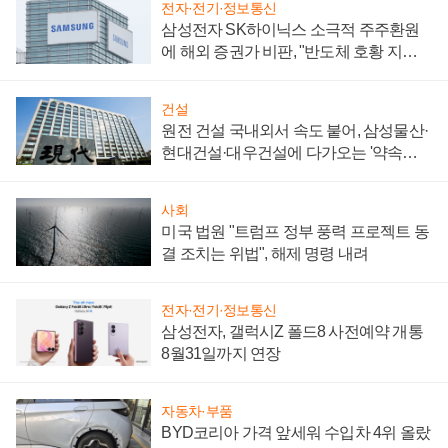
전자·전기·정보통신
삼성전자 SK하이닉스 소극적 주주환원
에 해외 증권가 비판, "반도체 호황 지속
성 의문"
건설
원전 건설 국내외서 속도 붙어, 삼성물산·
현대건설·대우건설에 다가오는 '약속의
시간'
사회
미국 법원 "트럼프 정부 풍력 프로젝트 동
결 조치는 위법", 해제 명령 내려
전자·전기·정보통신
삼성전자, 갤럭시Z 폴드8 사전예약 개통
8월31일까지 연장
자동차·부품
BYD코리아 가격 앞세워 수입차 4위 올랐