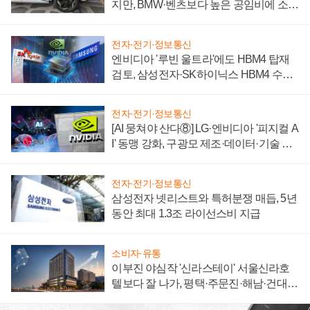
지만, BMW·벤츠보다 높은 공임비에 소비
자 불만 폭발
전자·전기·정보통신
엔비디아 '루빈 울트라'에도 HBM4 탑재
검토, 삼성전자·SK하이닉스 HBM4 수율
에 주도권 갈린다
전자·전기·정보통신
[AI 뭉쳐야 산다⑧] LG·엔비디아 '피지컬 A
I' 동맹 강화, 구광모 제조·데이터·기술 결
집해 종합 로보틱스 기업으로
전자·전기·정보통신
삼성전자 넷리스트와 특허분쟁 매듭, 5년
동안 최대 1.3조 라이선스비 지급
소비자·유통
이부진 야심작 '신라스테이' 서울신라호
텔보다 잘 나가, 평택·주문진·해남·건대로
성장판 더 넓힌다