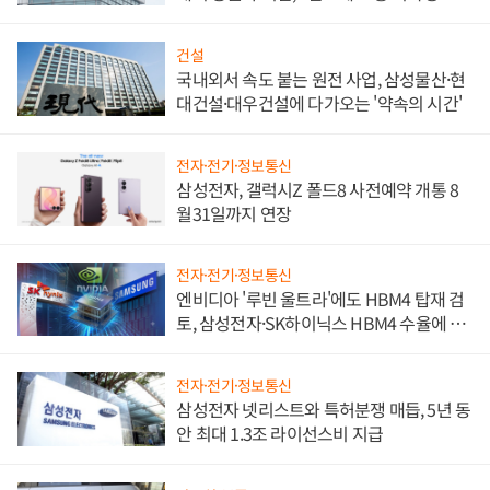
문"
건설
국내외서 속도 붙는 원전 사업, 삼성물산·현
대건설·대우건설에 다가오는 '약속의 시간'
전자·전기·정보통신
삼성전자, 갤럭시Z 폴드8 사전예약 개통 8
월31일까지 연장
전자·전기·정보통신
엔비디아 '루빈 울트라'에도 HBM4 탑재 검
토, 삼성전자·SK하이닉스 HBM4 수율에 주
도권 갈린다
전자·전기·정보통신
삼성전자 넷리스트와 특허분쟁 매듭, 5년 동
안 최대 1.3조 라이선스비 지급