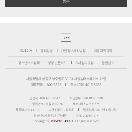
PC버전
회사소개
윤리강령
개인정보처리방침
이용자위원회
청소년보호정책
정정·반론보도
기사심의규정
불편신고
서울특별시 성동구 성수일로 39-34 서울숲더스페이스 12층
대표전화 : 1800-6522
팩스 : 070-4015-8658
편집국 : 070-4010-8512
사업본부 : 070-4010-7078
등록번호 : 서울 아 02897
제호 : 비즈니스포스트
등록일: 2013.11.13
발행·편집인 : 강석운
발행일자: 2013년 12월 2일
청소년보호책임자 : 강석운
ISSN : 2636-171X
Copyright ⓒ
B
USINESSPOST
. All rights reserved.