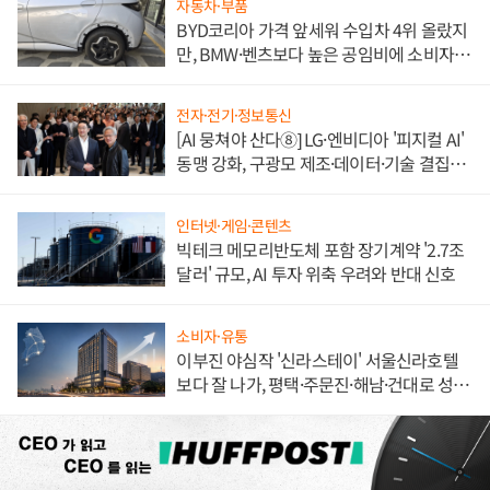
자동차·부품
BYD코리아 가격 앞세워 수입차 4위 올랐지
만, BMW·벤츠보다 높은 공임비에 소비자
불만 폭발
전자·전기·정보통신
[AI 뭉쳐야 산다⑧] LG·엔비디아 '피지컬 AI'
동맹 강화, 구광모 제조·데이터·기술 결집
해 종합 로보틱스 기업으로
인터넷·게임·콘텐츠
빅테크 메모리반도체 포함 장기계약 '2.7조
달러' 규모, AI 투자 위축 우려와 반대 신호
소비자·유통
이부진 야심작 '신라스테이' 서울신라호텔
보다 잘 나가, 평택·주문진·해남·건대로 성
장판 더 넓힌다