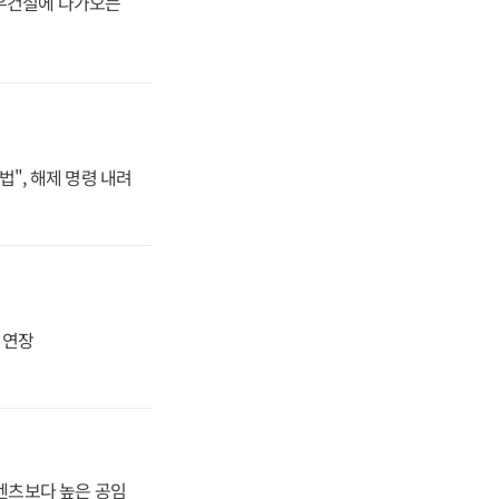
대우건설에 다가오는
법", 해제 명령 내려
지 연장
·벤츠보다 높은 공임