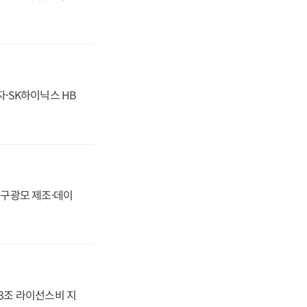
자·SK하이닉스 HB
화, 구광모 제조·데이
.3조 라이선스비 지