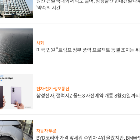
원전 건설 국내외서 속도 붙어, 삼성물산·현대건설·
'약속의 시간'
사회
미국 법원 "트럼프 정부 풍력 프로젝트 동결 조치는 위
전자·전기·정보통신
삼성전자, 갤럭시Z 폴드8 사전예약 개통 8월31일까
자동차·부품
BYD코리아 가격 앞세워 수입차 4위 올랐지만, BMW