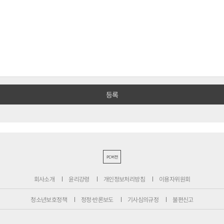
PC버전
회사소개
윤리강령
개인정보처리방침
이용자위원회
청소년보호정책
정정·반론보도
기사심의규정
불편신고