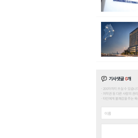
기사댓글
0
개
200자까지 쓰실 수 있습니다. (
저작권 등 다른 사람의 권리
타인에게 불쾌감을 주는 욕설