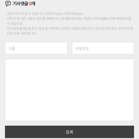
기사댓글
0
개
200자까지 쓰실 수 있습니다. (현재 0 byte / 최대 400byte)
저작권 등 다른 사람의 권리를 침해하거나 명예를 훼손하는 댓글은 관련 법률에 의해 제재를 받을
수 있습니다.
타인에게 불쾌감을 주는 욕설 등 비하하는 단어가 내용에 포함되거나 인신공격성 글은 관리자의 판
단에 의해 삭제 합니다.