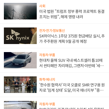
사회
미국 법원 "트럼프 정부 풍력 프로젝트 동결
조치는 위법", 해제 명령 내려
전자·전기·정보통신
SK하이닉스 1주당 375원 현금배당 실시, 추
가 주주환원 계획 9월 공개 예정
자동차·부품
현대차 올해 SUV 국내 베스트셀러 톱10에
서 싼타페만 자리매김, 그랜저·아반떼 '세단
쌍끌이'로 내수 방어
화학·에너지
'한수원 협력사' 미국 오클로 SMR 연구용 원
자로 '임계 상태' 도달, 미국 에너지부 "중요
한 이정표"
자동차·부품