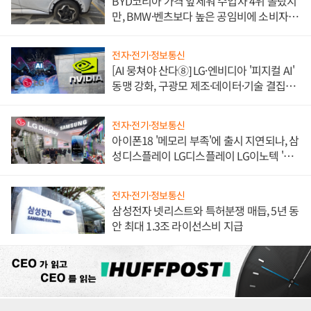
BYD코리아 가격 앞세워 수입차 4위 올랐지
만, BMW·벤츠보다 높은 공임비에 소비자
불만 폭발
전자·전기·정보통신
[AI 뭉쳐야 산다⑧] LG·엔비디아 '피지컬 AI'
동맹 강화, 구광모 제조·데이터·기술 결집
해 종합 로보틱스 기업으로
전자·전기·정보통신
아이폰18 '메모리 부족'에 출시 지연되나, 삼
성디스플레이 LG디스플레이 LG이노텍 '탈
애플' 수익 다각화 속도
전자·전기·정보통신
삼성전자 넷리스트와 특허분쟁 매듭, 5년 동
안 최대 1.3조 라이선스비 지급