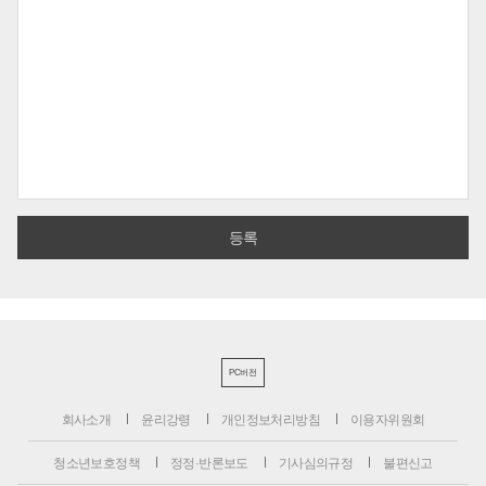
PC버전
회사소개
윤리강령
개인정보처리방침
이용자위원회
청소년보호정책
정정·반론보도
기사심의규정
불편신고