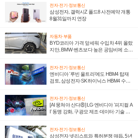
전자·전기·정보통신
삼성전자, 갤럭시Z 폴드8 사전예약 개통
8월31일까지 연장
자동차·부품
BYD코리아 가격 앞세워 수입차 4위 올랐
지만, BMW·벤츠보다 높은 공임비에 소비
자 불만 폭발
전자·전기·정보통신
엔비디아 '루빈 울트라'에도 HBM4 탑재
검토, 삼성전자·SK하이닉스 HBM4 수율
에 주도권 갈린다
전자·전기·정보통신
[AI 뭉쳐야 산다⑧] LG·엔비디아 '피지컬 A
I' 동맹 강화, 구광모 제조·데이터·기술 결
집해 종합 로보틱스 기업으로
전자·전기·정보통신
삼성전자 넷리스트와 특허분쟁 매듭, 5년