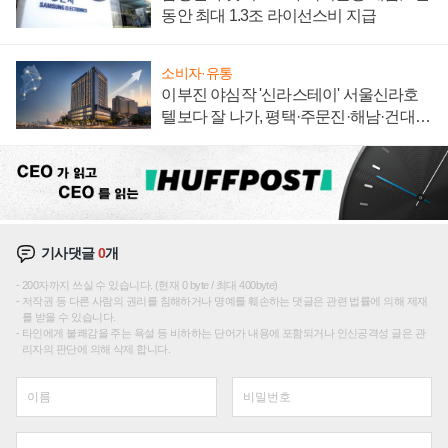
동안 최대 1.3조 라이선스비 지급
소비자·유통
이부진 야심작 '신라스테이' 서울신라호
텔보다 잘 나가, 평택·주문진·해남·건대로
성장판 더 넓힌다
기사댓글
0
개
200자까지 쓰실 수 있습니다. (현재 0 byte / 최대 400byte)
저작권 등 다른 사람의 권리를 침해하거나 명예를 훼손하는 댓글은 관련 법률에 의해 제재
를 받을 수 있습니다.
타인에게 불쾌감을 주는 욕설 등 비하하는 단어가 내용에 포함되거나 인신공격성 글은 관
리자의 판단에 의해 삭제 합니다.