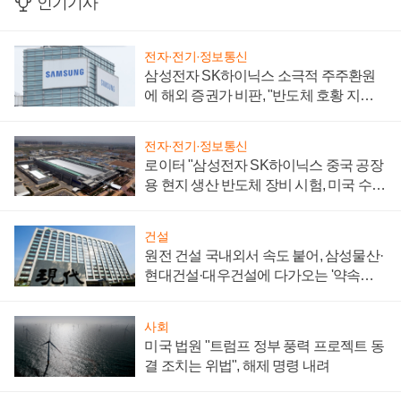
인기기사
전자·전기·정보통신
삼성전자 SK하이닉스 소극적 주주환원
에 해외 증권가 비판, "반도체 호황 지속
성 의문"
전자·전기·정보통신
로이터 "삼성전자 SK하이닉스 중국 공장
용 현지 생산 반도체 장비 시험, 미국 수출
통제 대비"
건설
원전 건설 국내외서 속도 붙어, 삼성물산·
현대건설·대우건설에 다가오는 '약속의
시간'
사회
미국 법원 "트럼프 정부 풍력 프로젝트 동
결 조치는 위법", 해제 명령 내려