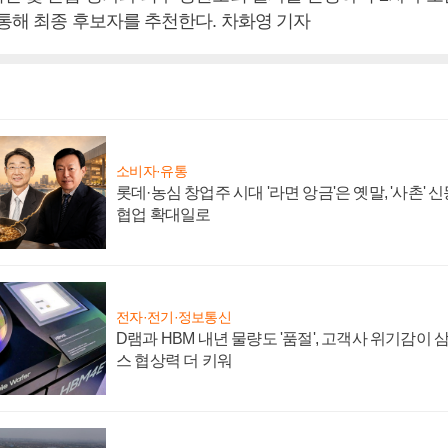
 통해 최종 후보자를 추천한다. 차화영 기자
소비자·유통
롯데·농심 창업주 시대 '라면 앙금'은 옛말, '사촌'
협업 확대일로
전자·전기·정보통신
D램과 HBM 내년 물량도 '품절', 고객사 위기감이
스 협상력 더 키워