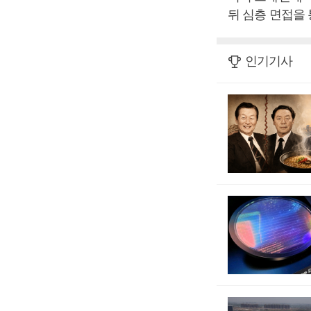
뒤 심층 면접을
인기기사