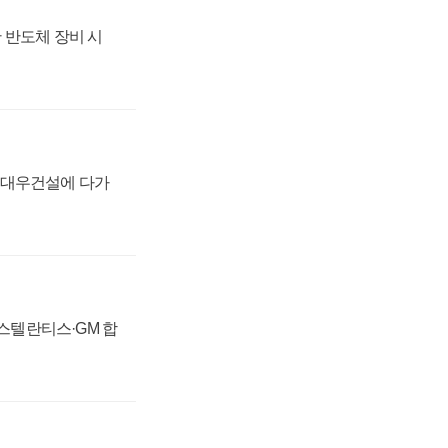
 반도체 장비 시
·대우건설에 다가
 스텔란티스·GM 합