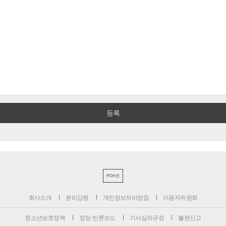
PC버전
회사소개
윤리강령
개인정보처리방침
이용자위원회
청소년보호정책
정정·반론보도
기사심의규정
불편신고