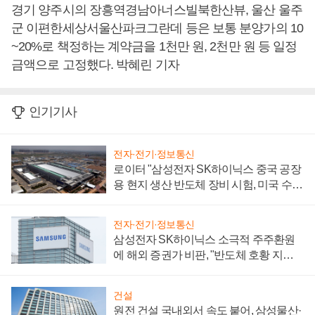
경기 양주시의 장흥역경남아너스빌북한산뷰, 울산 울주
군 이편한세상서울산파크그란데 등은 보통 분양가의 10
~20%로 책정하는 계약금을 1천만 원, 2천만 원 등 일정
금액으로 고정했다. 박혜린 기자
인기기사
전자·전기·정보통신
로이터 "삼성전자 SK하이닉스 중국 공장
용 현지 생산 반도체 장비 시험, 미국 수출
통제 대비"
전자·전기·정보통신
삼성전자 SK하이닉스 소극적 주주환원
에 해외 증권가 비판, "반도체 호황 지속
성 의문"
건설
원전 건설 국내외서 속도 붙어, 삼성물산·