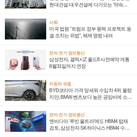
현대건설·대우건설에 다가오는 '약속의
시간'
사회
미국 법원 "트럼프 정부 풍력 프로젝트 동
결 조치는 위법", 해제 명령 내려
전자·전기·정보통신
삼성전자, 갤럭시Z 폴드8 사전예약 개통
8월31일까지 연장
자동차·부품
BYD코리아 가격 앞세워 수입차 4위 올랐
지만, BMW·벤츠보다 높은 공임비에 소비
자 불만 폭발
전자·전기·정보통신
엔비디아 '루빈 울트라'에도 HBM4 탑재
검토, 삼성전자·SK하이닉스 HBM4 수율
에 주도권 갈린다