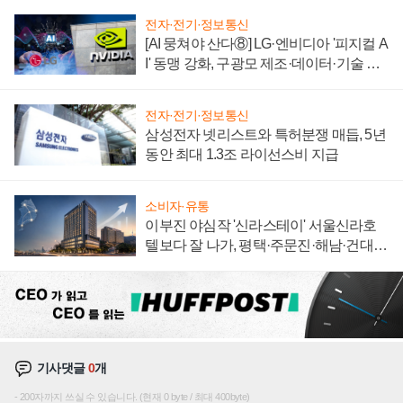
전자·전기·정보통신
[AI 뭉쳐야 산다⑧] LG·엔비디아 '피지컬 A
I' 동맹 강화, 구광모 제조·데이터·기술 결
집해 종합 로보틱스 기업으로
전자·전기·정보통신
삼성전자 넷리스트와 특허분쟁 매듭, 5년
동안 최대 1.3조 라이선스비 지급
소비자·유통
이부진 야심작 '신라스테이' 서울신라호
텔보다 잘 나가, 평택·주문진·해남·건대로
성장판 더 넓힌다
기사댓글
0
개
200자까지 쓰실 수 있습니다. (현재 0 byte / 최대 400byte)