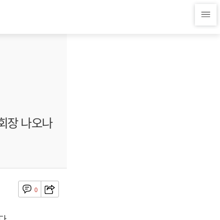
부회장 나오나
0
다.