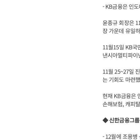
- KB금융은 인
윤종규 회장은 1
장 가운데 유일하
11월15일 KB
낸시아멀티파이낸
11월 25~27
는 기회도 마련했
현재 KB금융은 
손해보험, 캐피탈
◆ 신한금융그룹
- 12월에 조용