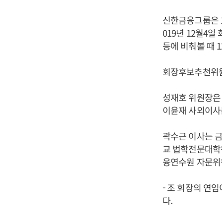
신한금융그룹은 1
019년 12월4
등에 비춰볼 때 
회장후보추천위원
성재호 위원장은 
이윤재 사외이사
곽수근 이사는 
교 법학전문대학
융연수원 자문위
- 조 회장의 
다.