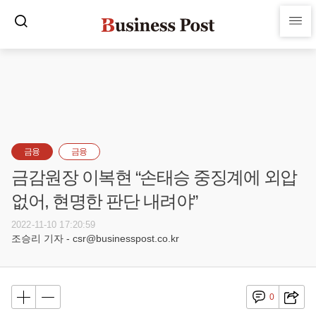
금융
금융
금감원장 이복현 “손태승 중징계에 외압
없어, 현명한 판단 내려야”
2022-11-10 17:20:59
조승리 기자 - csr@businesspost.co.kr
0