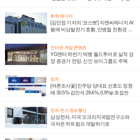
부담'
화학·에너지
[김민정 기자의 '코스뽀'] 지엔씨에너지 AI
붐에 비상발전기 호황, 안병철 친환경 에
너지 발전전문기업 향한다
인터넷·게임·콘텐츠
YG엔터 하반기 빅뱅 월드투어로 실적 성
장 증권가 전망, 신인 보이그룹도 주목
정치
[여론조사꽃] 민주당 당대표 선호도 정청
래 30.5%·김민석 29.6%, 0.9%p 초접전
전자·전기·정보통신
삼성전자, 미국 오크리지국립연구소와
극저온 히트펌프 개발하기로