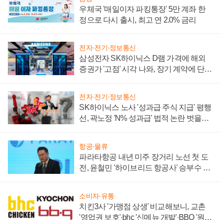
우체국 '매일이자 파킹통장' 5만 계좌 한
정으로 다시 출시, 최고 연 2.0% 금리
전자·전기·정보통신
삼성전자 SK하이닉스 D램 가격에 해외
증권가 '고점' 시각 나와, 장기 계약에 단점
부각
전자·전기·정보통신
SK하이닉스 노사 '성과급 주식 지급' 평행
선, 곽노정 'N% 성과급' 법적 논란 벗을지
주목
항공·물류
파라타항공 내년 미주 장거리 노선 첫 도
전, 윤철민 '하이브리드 항공사' 승부수 통
할까
소비자·유통
치킨3사 '가맹점 상생' 비교해보니, 교촌
'영업권 보호'·bhc '신메뉴 개발'·BBQ '원가