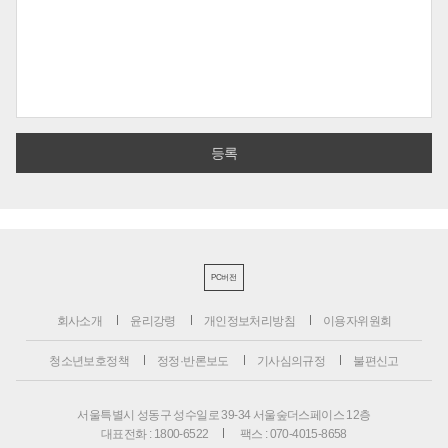
PC버전
회사소개
윤리강령
개인정보처리방침
이용자위원회
청소년보호정책
정정·반론보도
기사심의규정
불편신고
서울특별시 성동구 성수일로 39-34 서울숲더스페이스 12층
대표전화 : 1800-6522
팩스 : 070-4015-8658