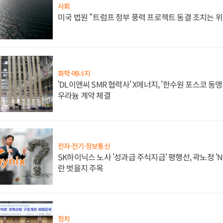
사회
미국 법원 "트럼프 정부 풍력 프로젝트 동결 조치는 위
화학·에너지
'DL이앤씨 SMR 협력사' X에너지, '한수원 포스코 
우라늄 계약 체결
전자·전기·정보통신
SK하이닉스 노사 '성과급 주식지급' 평행선, 곽노정 'N
란 벗을지 주목
정치