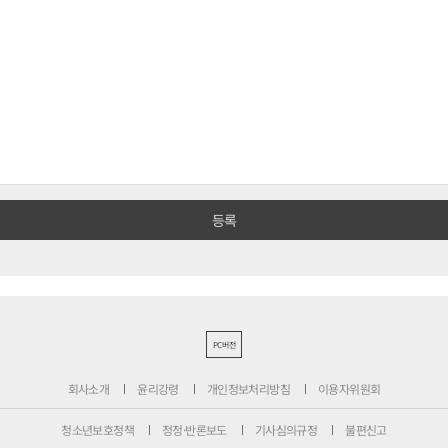
PC버전
회사소개
윤리강령
개인정보처리방침
이용자위원회
청소년보호정책
정정·반론보도
기사심의규정
불편신고