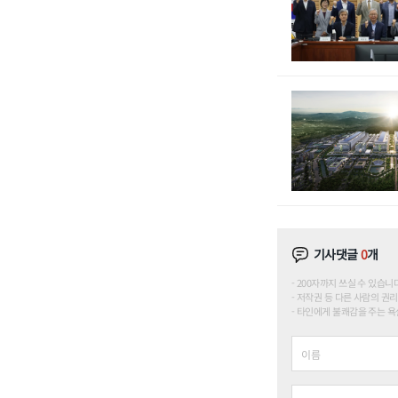
기사댓글
0
개
200자까지 쓰실 수 있습니다. (
저작권 등 다른 사람의 권리
타인에게 불쾌감을 주는 욕설