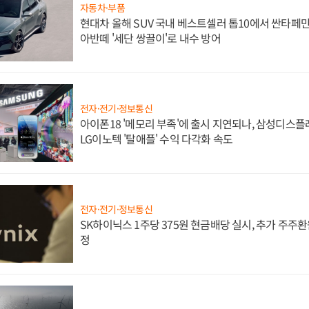
자동차·부품
현대차 올해 SUV 국내 베스트셀러 톱10에서 싼타페만
아반떼 '세단 쌍끌이'로 내수 방어
전자·전기·정보통신
아이폰18 '메모리 부족'에 출시 지연되나, 삼성디스
LG이노텍 '탈애플' 수익 다각화 속도
전자·전기·정보통신
SK하이닉스 1주당 375원 현금배당 실시, 추가 주주환
정