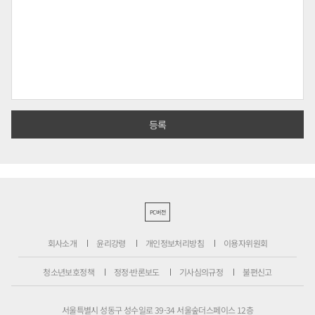
PC버전
회사소개
윤리강령
개인정보처리방침
이용자위원회
청소년보호정책
정정·반론보도
기사심의규정
불편신고
서울특별시 성동구 성수일로 39-34 서울숲더스페이스 12층