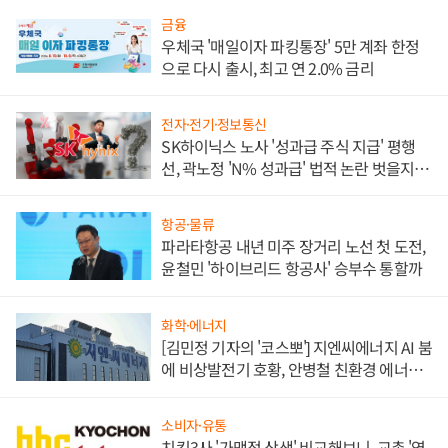
금융
우체국 '매일이자 파킹통장' 5만 계좌 한정
으로 다시 출시, 최고 연 2.0% 금리
전자·전기·정보통신
SK하이닉스 노사 '성과급 주식 지급' 평행
선, 곽노정 'N% 성과급' 법적 논란 벗을지 주
목
항공·물류
파라타항공 내년 미주 장거리 노선 첫 도전,
윤철민 '하이브리드 항공사' 승부수 통할까
화학·에너지
[김민정 기자의 '코스뽀'] 지엔씨에너지 AI 붐
에 비상발전기 호황, 안병철 친환경 에너지
발전전문기업 향한다
소비자·유통
치킨3사 '가맹점 상생' 비교해보니, 교촌 '영