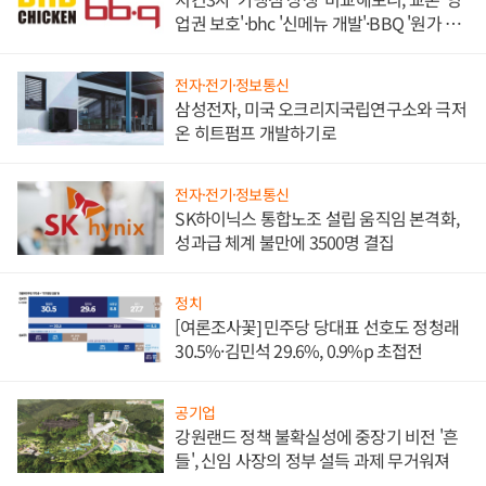
업권 보호'·bhc '신메뉴 개발'·BBQ '원가 부
담'
전자·전기·정보통신
삼성전자, 미국 오크리지국립연구소와 극저
온 히트펌프 개발하기로
전자·전기·정보통신
SK하이닉스 통합노조 설립 움직임 본격화,
성과급 체계 불만에 3500명 결집
정치
[여론조사꽃] 민주당 당대표 선호도 정청래
30.5%·김민석 29.6%, 0.9%p 초접전
공기업
강원랜드 정책 불확실성에 중장기 비전 '흔
들', 신임 사장의 정부 설득 과제 무거워져