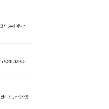
성전자 SK하이닉스
대우건설에 다가오는
스텔란티스·GM 합작공