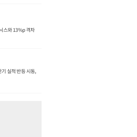
닉스와 13%p 격차
반기 실적 반등 시동,