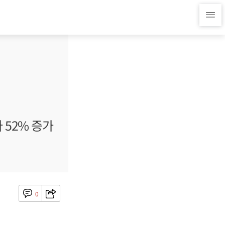
 52% 증가
0
.