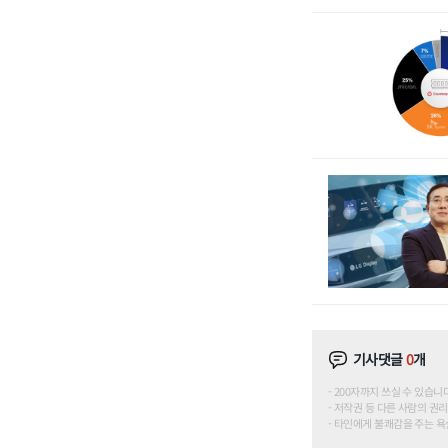
기사댓글
0
개
200자까지 쓰실 수 있습니다. (
저작권 등 다른 사람의 권리
타인에게 불쾌감을 주는 욕설