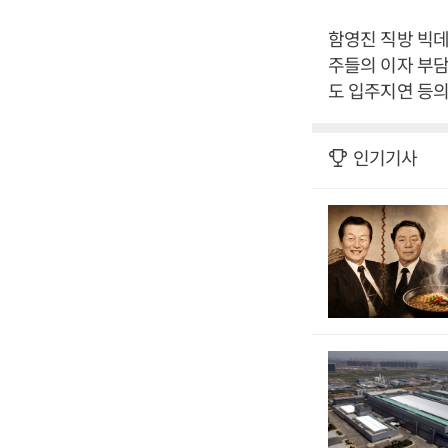
함영진 직방 빅데
주들의 이자 부담
도 입주지연 등의
인기기사