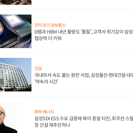
전자·전기·정보통신
D램과 HBM 내년 물량도 '품절', 고객사 위기감이 삼
협상력 더 키워
건설
국내외서 속도 붙는 원전 사업, 삼성물산·현대건설·
'약속의 시간'
화학·에너지
삼성SDI ESS 수요 급증에 북미 증설 타진, 최주선 
장 건설 재추진하나