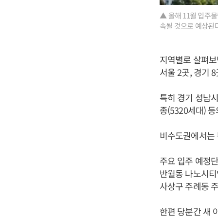
▲ 올해 11월 입주
속될 것으로 예상된다
지역별로 살펴보면
서울 2곳, 경기 
특히 경기 성남
종(5320세대)
비수도권에서는 부
주요 입주 예정단
반월동 나노시티역
사상구 주례동 주
한편 당분간 새 