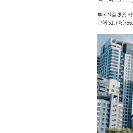
부동산플랫폼 직방
교해 51.7%(7