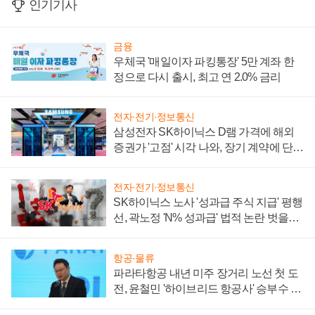
인기기사
금융
우체국 '매일이자 파킹통장' 5만 계좌 한
정으로 다시 출시, 최고 연 2.0% 금리
전자·전기·정보통신
삼성전자 SK하이닉스 D램 가격에 해외
증권가 '고점' 시각 나와, 장기 계약에 단점
부각
전자·전기·정보통신
SK하이닉스 노사 '성과급 주식 지급' 평행
선, 곽노정 'N% 성과급' 법적 논란 벗을지
주목
항공·물류
파라타항공 내년 미주 장거리 노선 첫 도
전, 윤철민 '하이브리드 항공사' 승부수 통
할까