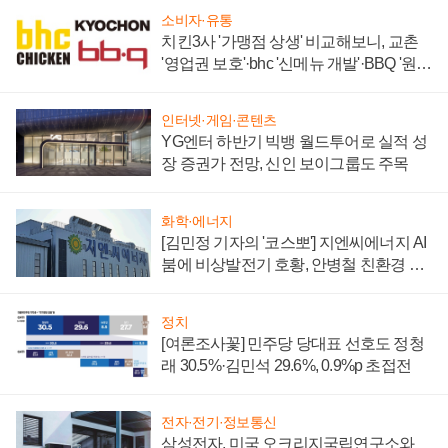
소비자·유통
치킨3사 '가맹점 상생' 비교해보니, 교촌
'영업권 보호'·bhc '신메뉴 개발'·BBQ '원가
부담'
인터넷·게임·콘텐츠
YG엔터 하반기 빅뱅 월드투어로 실적 성
장 증권가 전망, 신인 보이그룹도 주목
화학·에너지
[김민정 기자의 '코스뽀'] 지엔씨에너지 AI
붐에 비상발전기 호황, 안병철 친환경 에
너지 발전전문기업 향한다
정치
[여론조사꽃] 민주당 당대표 선호도 정청
래 30.5%·김민석 29.6%, 0.9%p 초접전
전자·전기·정보통신
삼성전자, 미국 오크리지국립연구소와