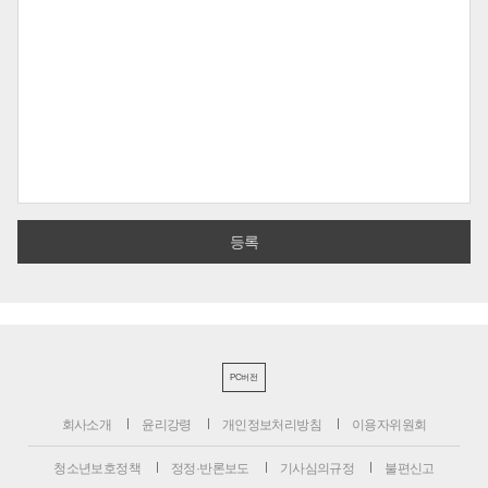
PC버전
회사소개
윤리강령
개인정보처리방침
이용자위원회
청소년보호정책
정정·반론보도
기사심의규정
불편신고