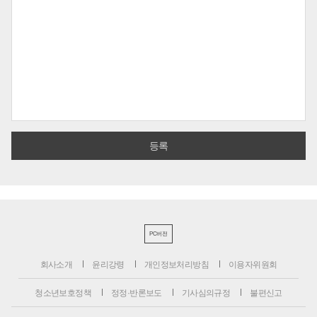
PC버전
회사소개
윤리강령
개인정보처리방침
이용자위원회
청소년보호정책
정정·반론보도
기사심의규정
불편신고