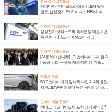
전자·전기·정보통신
엔비디아 '루빈 울트라'에도 HBM4 탑재
검토, 삼성전자·SK하이닉스 HBM4 수율
에 주도권 갈린다
전자·전기·정보통신
삼성전자 넷리스트와 특허분쟁 매듭, 5년
동안 최대 1.3조 라이선스비 지급
전자·전기·정보통신
[AI 뭉쳐야 산다⑧] LG·엔비디아 '피지컬 A
I' 동맹 강화, 구광모 제조·데이터·기술 결
집해 종합 로보틱스 기업으로
자동차·부품
BYD코리아 가격 앞세워 수입차 4위 올랐
지만, BMW·벤츠보다 높은 공임비에 소비
자 불만 폭발
인터넷·게임·콘텐츠
빅테크 메모리반도체 포함 장기계약 '2.7