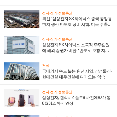
전자·전기·정보통신
외신 "삼성전자 SK하이닉스 중국 공장용
현지 생산 반도체 장비 시험, 미국 수출통
제 대비"
전자·전기·정보통신
삼성전자 SK하이닉스 소극적 주주환원
에 해외 증권가 비판, "반도체 호황 지속
성 의문"
건설
국내외서 속도 붙는 원전 사업, 삼성물산·
현대건설·대우건설에 다가오는 '약속의
시간'
전자·전기·정보통신
삼성전자, 갤럭시Z 폴드8 사전예약 개통
8월31일까지 연장