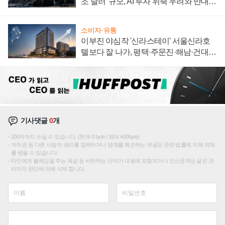
조 달러' 규모, AI 투자 위축 우려와 반대
신호
소비자·유통
이부진 야심작 '신라스테이' 서울신라호
텔보다 잘 나가, 평택·주문진·해남·건대로
성장판 더 넓힌다
기사댓글
0
개
200자까지 쓰실 수 있습니다. (현재 0 byte / 최대 400byte)
저작권 등 다른 사람의 권리를 침해하거나 명예를 훼손하는 댓글은 관련 법률에 의해 제재
를 받을 수 있습니다.
타인에게 불쾌감을 주는 욕설 등 비하하는 단어가 내용에 포함되거나 인신공격성 글은 관
리자의 판단에 의해 삭제 합니다.