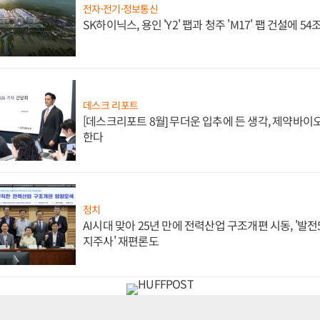
전자·전기·정보통신
SK하이닉스, 용인 'Y2' 팹과 청주 'M17' 팹 건설에 5
데스크 리포트
[데스크리포트 8월] 무더운 입추에 든 생각, 제약바이
한다
정치
AI시대 맞아 25년 만에 전력산업 구조개편 시동, '발전5
지주사' 재편론도