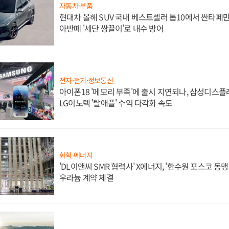
자동차·부품
현대차 올해 SUV 국내 베스트셀러 톱10에서 싼타페만
아반떼 '세단 쌍끌이'로 내수 방어
전자·전기·정보통신
아이폰18 '메모리 부족'에 출시 지연되나, 삼성디스
LG이노텍 '탈애플' 수익 다각화 속도
화학·에너지
'DL이앤씨 SMR 협력사' X에너지, '한수원 포스코 
우라늄 계약 체결