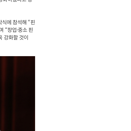
막식에 참석해 “핀
 “창업·중소 핀
욱 강화할 것이