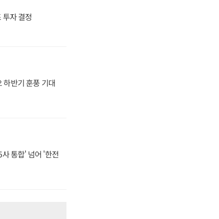
4조 투자 결정
오 하반기 훈풍 기대
사 통합' 넘어 '한전