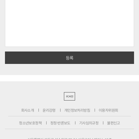
PC버전
회사소개
윤리강령
개인정보처리방침
이용자위원회
청소년보호정책
정정·반론보도
기사심의규정
불편신고