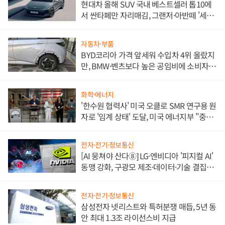
현대차 올해 SUV 국내 베스트셀러 톱10에
서 싼타페만 자리매김, 그랜저·아반떼 '세단
쌍끌이'로 내수 방어
자동차·부품
BYD코리아 가격 앞세워 수입차 4위 올랐지
만, BMW·벤츠보다 높은 공임비에 소비자
불만 폭발
화학·에너지
'한수원 협력사' 미국 오클로 SMR 연구용 원
자로 '임계 상태' 도달, 미국 에너지부 "중요
한 이정표"
전자·전기·정보통신
[AI 뭉쳐야 산다⑧] LG·엔비디아 '피지컬 AI'
동맹 강화, 구광모 제조·데이터·기술 결집
해 종합 로보틱스 기업으로
전자·전기·정보통신
삼성전자 넷리스트와 특허분쟁 매듭, 5년 동
안 최대 1.3조 라이선스비 지급