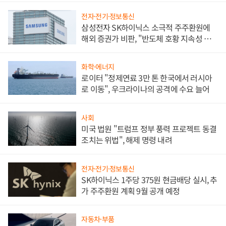
전자·전기·정보통신
삼성전자 SK하이닉스 소극적 주주환원에
해외 증권가 비판, "반도체 호황 지속성 의
문"
화학·에너지
로이터 "정제연료 3만 톤 한국에서 러시아
로 이동", 우크라이나의 공격에 수요 늘어
사회
미국 법원 "트럼프 정부 풍력 프로젝트 동결
조치는 위법", 해제 명령 내려
전자·전기·정보통신
SK하이닉스 1주당 375원 현금배당 실시, 추
가 주주환원 계획 9월 공개 예정
자동차·부품