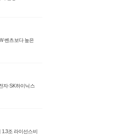
MW·벤츠보다 높은
성전자·SK하이닉스
 1.3조 라이선스비