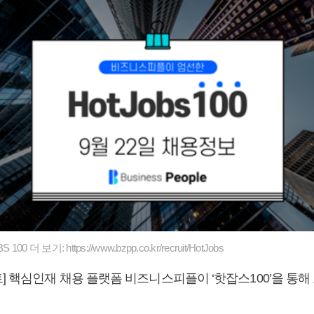
0 더 보기: https://www.bzpp.co.kr/recruit/HotJobs
] 핵심인재 채용 플랫폼 비즈니스피플이 ‘핫잡스100’을 통해