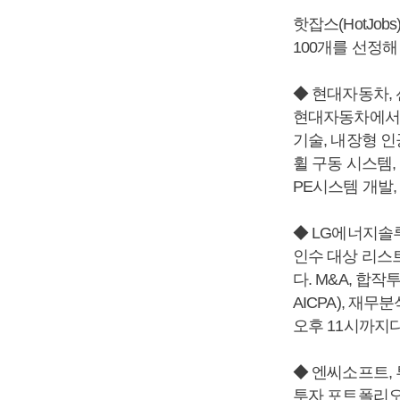
핫잡스(HotJo
100개를 선정해
◆ 현대자동차,
현대자동차에서 모
기술, 내장형 인공지능
휠 구동 시스템, 전
PE시스템 개발
◆ LG에너지솔루
인수 대상 리스
다. M&A, 합작
AICPA), 재
오후 11시까지다
◆ 엔씨소프트,
투자 포트폴리오