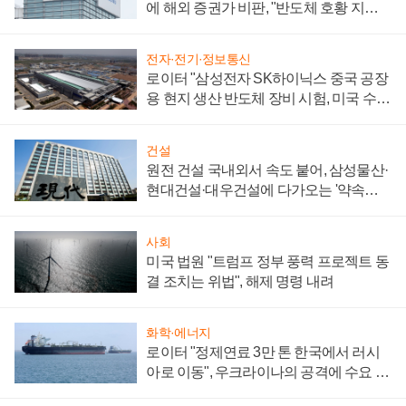
에 해외 증권가 비판, "반도체 호황 지속
성 의문"
전자·전기·정보통신
로이터 "삼성전자 SK하이닉스 중국 공장
용 현지 생산 반도체 장비 시험, 미국 수출
통제 대비"
건설
원전 건설 국내외서 속도 붙어, 삼성물산·
현대건설·대우건설에 다가오는 '약속의
시간'
사회
미국 법원 "트럼프 정부 풍력 프로젝트 동
결 조치는 위법", 해제 명령 내려
화학·에너지
로이터 "정제연료 3만 톤 한국에서 러시
아로 이동", 우크라이나의 공격에 수요 늘
어