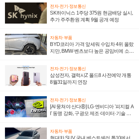
전자·전기·정보통신
SK하이닉스 1주당 375원 현금배당 실시,
추가 주주환원 계획 9월 공개 예정
자동차·부품
BYD코리아 가격 앞세워 수입차 4위 올랐
지만, BMW·벤츠보다 높은 공임비에 소비
자 불만 폭발
전자·전기·정보통신
삼성전자, 갤럭시Z 폴드8 사전예약 개통
8월31일까지 연장
전자·전기·정보통신
[AI 뭉쳐야 산다⑧] LG·엔비디아 '피지컬 A
I' 동맹 강화, 구광모 제조·데이터·기술 결
집해 종합 로보틱스 기업으로
자동차·부품
현대차 SUV 국내 베스트셀러 톱10에서