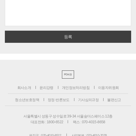
PC버전
회사소개
윤리강령
개인정보처리방침
이용자위원회
청소년보호정책
정정·반론보도
기사심의규정
불편신고
서울특별시 성동구 성수일로 39-34 서울숲더스페이스 12층
대표전화 : 1800-6522
팩스 : 070-4015-8658
편집국 : 070-4010-8512
사업본부 : 070-4010-7078