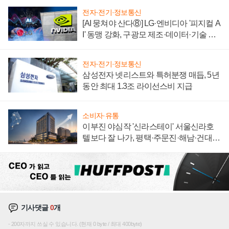
전자·전기·정보통신
[AI 뭉쳐야 산다⑧] LG·엔비디아 '피지컬 A
I' 동맹 강화, 구광모 제조·데이터·기술 결
집해 종합 로보틱스 기업으로
전자·전기·정보통신
삼성전자 넷리스트와 특허분쟁 매듭, 5년
동안 최대 1.3조 라이선스비 지급
소비자·유통
이부진 야심작 '신라스테이' 서울신라호
텔보다 잘 나가, 평택·주문진·해남·건대로
성장판 더 넓힌다
기사댓글
0
개
200자까지 쓰실 수 있습니다. (현재 0 byte / 최대 400byte)