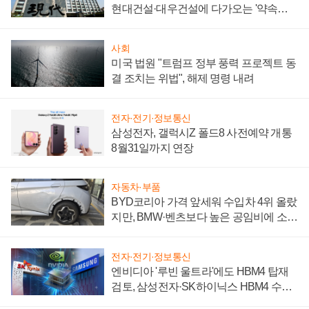
현대건설·대우건설에 다가오는 '약속의
시간'
사회
미국 법원 "트럼프 정부 풍력 프로젝트 동
결 조치는 위법", 해제 명령 내려
전자·전기·정보통신
삼성전자, 갤럭시Z 폴드8 사전예약 개통
8월31일까지 연장
자동차·부품
BYD코리아 가격 앞세워 수입차 4위 올랐
지만, BMW·벤츠보다 높은 공임비에 소비
자 불만 폭발
전자·전기·정보통신
엔비디아 '루빈 울트라'에도 HBM4 탑재
검토, 삼성전자·SK하이닉스 HBM4 수율
에 주도권 갈린다