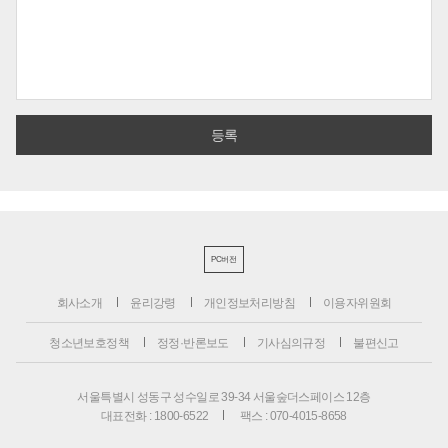
PC버전
회사소개
윤리강령
개인정보처리방침
이용자위원회
청소년보호정책
정정·반론보도
기사심의규정
불편신고
서울특별시 성동구 성수일로 39-34 서울숲더스페이스 12층
대표전화 : 1800-6522
팩스 : 070-4015-8658