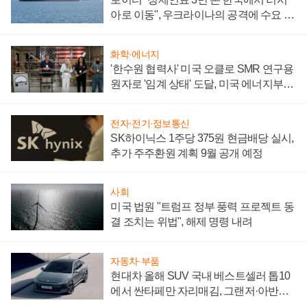
아로 이동", 우크라이나의 공격에 수요 늘
어
화학·에너지
'한수원 협력사' 미국 오클로 SMR 연구용
원자로 '임계 상태' 도달, 미국 에너지부
"중요한 이정표"
전자·전기·정보통신
SK하이닉스 1주당 375원 현금배당 실시,
추가 주주환원 계획 9월 공개 예정
사회
미국 법원 "트럼프 정부 풍력 프로젝트 동
결 조치는 위법", 해제 명령 내려
자동차·부품
현대차 올해 SUV 국내 베스트셀러 톱10
에서 싼타페만 자리매김, 그랜저·아반떼
'세단 쌍끌이'로 내수 방어