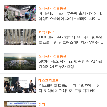
전자·전기·정보통신
아이폰18 '메모리 부족'에 출시 지연되나,
삼성디스플레이 LG디스플레이 LG이노
텍 '탈애플' 수익 다각화 속도
화학·에너지
'DL이앤씨 SMR 협력사' X에너지, '한수원
포스코 동맹' 센트러스에너지와 우라늄
계약 체결
전자·전기·정보통신
SK하이닉스, 용인 'Y2' 팹과 청주 'M17' 팹
건설에 54조 투자 결정
데스크 리포트
[데스크리포트 8월] 무더운 입추에 든 생
각, 제약바이오 하반기 훈풍 기대한다
정치