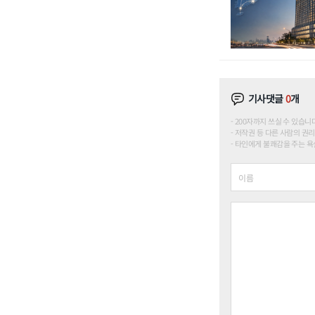
기사댓글
0
개
200자까지 쓰실 수 있습니다. (
저작권 등 다른 사람의 권리
타인에게 불쾌감을 주는 욕설