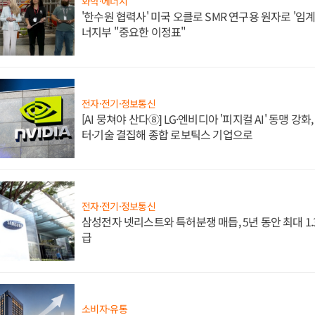
화학·에너지
'한수원 협력사' 미국 오클로 SMR 연구용 원자로 '임계 
너지부 "중요한 이정표"
전자·전기·정보통신
[AI 뭉쳐야 산다⑧] LG·엔비디아 '피지컬 AI' 동맹 강
터·기술 결집해 종합 로보틱스 기업으로
전자·전기·정보통신
삼성전자 넷리스트와 특허분쟁 매듭, 5년 동안 최대 1
급
소비자·유통