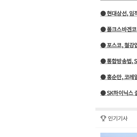
● 현대상선, 임
● 폴크스바겐코리
● 포스코, 철강
● 통합방송법, 
● 홍순만, 코레
● SK하이닉스 
인기기사