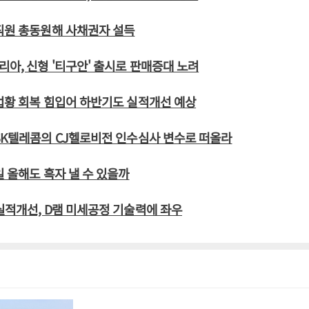
직원 총동원해 사채권자 설득
아, 신형 '티구안' 출시로 판매증대 노려
업황 회복 힘입어 하반기도 실적개선 예상
SK텔레콤의 CJ헬로비전 인수심사 변수로 떠올라
일 올해도 흑자 낼 수 있을까
실적개선, D램 미세공정 기술력에 좌우