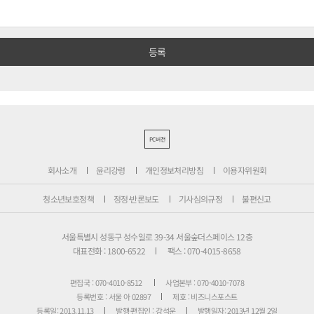
PC버전
회사소개
윤리강령
개인정보처리방침
이용자위원회
청소년보호정책
정정·반론보도
기사심의규정
불편신고
서울특별시 성동구 성수일로 39-34 서울숲더스페이스 12층
대표전화 : 1800-6522
팩스 : 070-4015-8658
편집국 : 070-4010-8512
사업본부 : 070-4010-7078
등록번호 : 서울 아 02897
제호 : 비즈니스포스트
등록일: 2013.11.13
발행·편집인 : 강석운
발행일자: 2013년 12월 2일