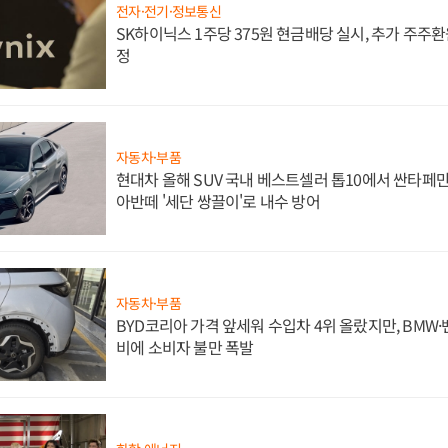
전자·전기·정보통신
SK하이닉스 1주당 375원 현금배당 실시, 추가 주주환
정
자동차·부품
현대차 올해 SUV 국내 베스트셀러 톱10에서 싼타페만
아반떼 '세단 쌍끌이'로 내수 방어
자동차·부품
BYD코리아 가격 앞세워 수입차 4위 올랐지만, BMW
비에 소비자 불만 폭발