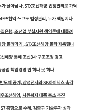
누가 살아남나, STX조선해양 법정관리로 가닥
 4조5천억 쓰고도 법정관리, 누가 책임지나
출입은행, 조선업 부실지원 책임론에 내몰려
사장 돌려막기', STX조선해양 몰락 재촉했나
X조선해양 통해 조선3사 구조조정 경고
중공업 책임경영 안 하나 못 하나
리반도체 공개, 삼성전자와 SK하이닉스 촉각
우조선해양, 사원복지 대폭 축소 추진
S7 흥행으로 수혜, 김종구 기술투자 성과