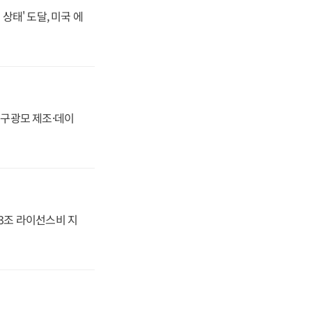
상태' 도달, 미국 에
화, 구광모 제조·데이
.3조 라이선스비 지