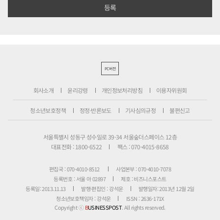
PC버전
회사소개
윤리강령
개인정보처리방침
이용자위원회
청소년보호정책
정정·반론보도
기사심의규정
불편신고
서울특별시 성동구 성수일로 39-34 서울숲더스페이스 12층
대표전화 : 1800-6522
팩스 : 070-4015-8658
편집국 : 070-4010-8512
사업본부 : 070-4010-7078
등록번호 : 서울 아 02897
제호 : 비즈니스포스트
등록일: 2013.11.13
발행·편집인 : 강석운
발행일자: 2013년 12월 2일
청소년보호책임자 : 강석운
ISSN : 2636-171X
Copyright ⓒ
B
USINESSPOST
. All rights reserved.