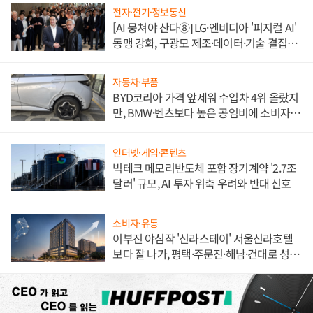
전자·전기·정보통신
[AI 뭉쳐야 산다⑧] LG·엔비디아 '피지컬 AI'
동맹 강화, 구광모 제조·데이터·기술 결집
해 종합 로보틱스 기업으로
자동차·부품
BYD코리아 가격 앞세워 수입차 4위 올랐지
만, BMW·벤츠보다 높은 공임비에 소비자
불만 폭발
인터넷·게임·콘텐츠
빅테크 메모리반도체 포함 장기계약 '2.7조
달러' 규모, AI 투자 위축 우려와 반대 신호
소비자·유통
이부진 야심작 '신라스테이' 서울신라호텔
보다 잘 나가, 평택·주문진·해남·건대로 성
장판 더 넓힌다