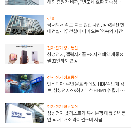
해외 증권가 비판, "반도체 호황 지속성 의
문"
건설
국내외서 속도 붙는 원전 사업, 삼성물산·현
대건설·대우건설에 다가오는 '약속의 시간'
전자·전기·정보통신
삼성전자, 갤럭시Z 폴드8 사전예약 개통 8
월31일까지 연장
전자·전기·정보통신
엔비디아 '루빈 울트라'에도 HBM4 탑재 검
토, 삼성전자·SK하이닉스 HBM4 수율에 주
도권 갈린다
전자·전기·정보통신
삼성전자 넷리스트와 특허분쟁 매듭, 5년 동
안 최대 1.3조 라이선스비 지급