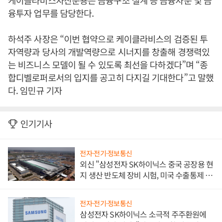
케이클라비스자산운용은 금융구조 설계 등 금융자문 및 금
융투자 업무를 담당한다.
하석주 사장은 “이번 협약으로 케이클라비스의 검증된 투
자역량과 당사의 개발역량으로 시너지를 창출해 경쟁력있
는 비즈니스 모델이 될 수 있도록 최선을 다하겠다”며 “종
합디벨로퍼로서의 입지를 공고히 다지길 기대한다”고 말했
다. 임민규 기자
인기기사
전자·전기·정보통신
외신 "삼성전자 SK하이닉스 중국 공장용 현
지 생산 반도체 장비 시험, 미국 수출통제 대
비"
전자·전기·정보통신
삼성전자 SK하이닉스 소극적 주주환원에