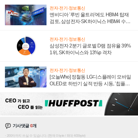
전자·전기·정보통신
엔비디아 '루빈 울트라'에도 HBM4 탑재
검토, 삼성전자·SK하이닉스 HBM4 수율
에 주도권 갈린다
전자·전기·정보통신
삼성전자 2분기 글로벌 D램 점유율 39%
1위, SK하이닉스와 13%p 격차
전자·전기·정보통신
[오늘Who] 정철동 LG디스플레이 모바일
OLED로 하반기 실적 반등 시동, '칩플레
이션'에 가격 인하 압박은 부담
기사댓글
0
개
200자까지 쓰실 수 있습니다. (현재 0 byte / 최대 400byte)