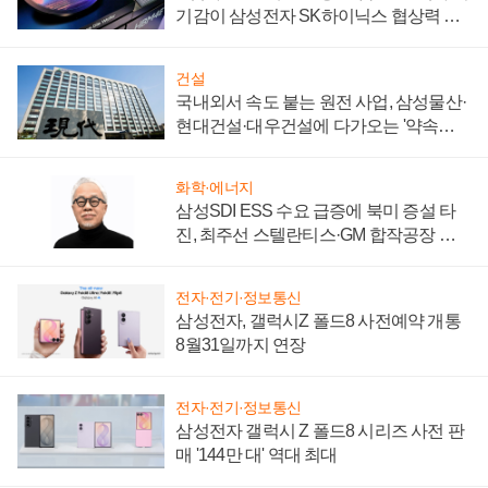
기감이 삼성전자 SK하이닉스 협상력 더
키워
건설
국내외서 속도 붙는 원전 사업, 삼성물산·
현대건설·대우건설에 다가오는 '약속의
시간'
화학·에너지
삼성SDI ESS 수요 급증에 북미 증설 타
진, 최주선 스텔란티스·GM 합작공장 건
설 재추진하나
전자·전기·정보통신
삼성전자, 갤럭시Z 폴드8 사전예약 개통
8월31일까지 연장
전자·전기·정보통신
삼성전자 갤럭시 Z 폴드8 시리즈 사전 판
매 '144만 대' 역대 최대