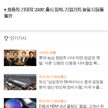
● 쌍용차 기대작 'J100' 출시 임박, 기업가치 높일 디딤돌
될까
인기기사
소비자·유통
롯데·농심 창업주 시대 '라면 앙금'은 옛
말, '사촌' 신동빈·신동원 시대 협업 확대
일로
전자·전기·정보통신
외신 "삼성전자 SK하이닉스 중국 공장용
현지 생산 반도체 장비 시험, 미국 수출통
제 대비"
전자·전기·정보통신
D램과 HBM 내년 물량도 '품절', 고객사 위