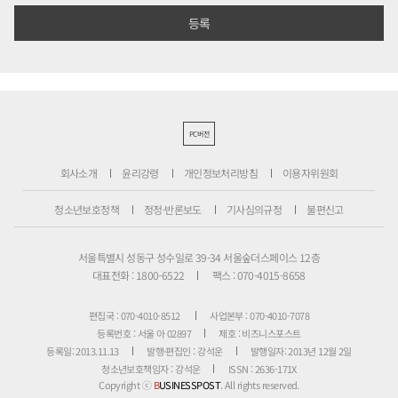
PC버전
회사소개
윤리강령
개인정보처리방침
이용자위원회
청소년보호정책
정정·반론보도
기사심의규정
불편신고
서울특별시 성동구 성수일로 39-34 서울숲더스페이스 12층
대표전화 : 1800-6522
팩스 : 070-4015-8658
편집국 : 070-4010-8512
사업본부 : 070-4010-7078
등록번호 : 서울 아 02897
제호 : 비즈니스포스트
등록일: 2013.11.13
발행·편집인 : 강석운
발행일자: 2013년 12월 2일
청소년보호책임자 : 강석운
ISSN : 2636-171X
Copyright ⓒ
B
USINESSPOST
. All rights reserved.