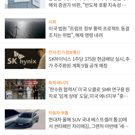
해외 증권가 비판, "반도체 호황 지속성 의
문"
사회
미국 법원 "트럼프 정부 풍력 프로젝트 동결
조치는 위법", 해제 명령 내려
전자·전기·정보통신
SK하이닉스 1주당 375원 현금배당 실시, 추
가 주주환원 계획 9월 공개 예정
화학·에너지
'한수원 협력사' 미국 오클로 SMR 연구용 원
자로 '임계 상태' 도달, 미국 에너지부 "중요
한 이정표"
자동차·부품
현대차 올해 SUV 국내 베스트셀러 톱10에
서 싼타페만 자리매김, 그랜저·아반떼 '세단
쌍끌이'로 내수 방어