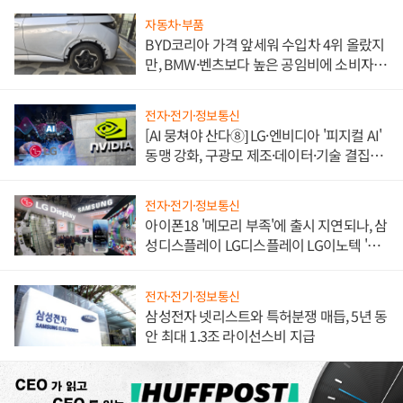
자동차·부품
BYD코리아 가격 앞세워 수입차 4위 올랐지
만, BMW·벤츠보다 높은 공임비에 소비자
불만 폭발
전자·전기·정보통신
[AI 뭉쳐야 산다⑧] LG·엔비디아 '피지컬 AI'
동맹 강화, 구광모 제조·데이터·기술 결집
해 종합 로보틱스 기업으로
전자·전기·정보통신
아이폰18 '메모리 부족'에 출시 지연되나, 삼
성디스플레이 LG디스플레이 LG이노텍 '탈
애플' 수익 다각화 속도
전자·전기·정보통신
삼성전자 넷리스트와 특허분쟁 매듭, 5년 동
안 최대 1.3조 라이선스비 지급