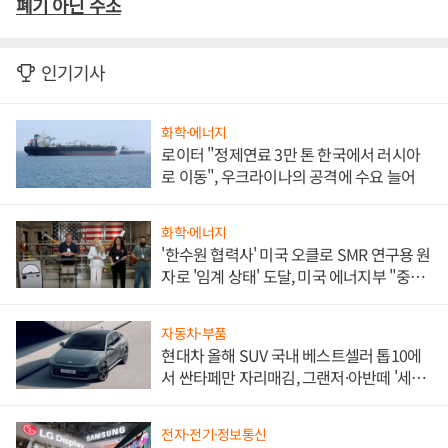
폐기 아닌 수소
인기기사
화학·에너지
로이터 "정제연료 3만 톤 한국에서 러시아
로 이동", 우크라이나의 공격에 수요 늘어
화학·에너지
'한수원 협력사' 미국 오클로 SMR 연구용 원
자로 '임계 상태' 도달, 미국 에너지부 "중요
한 이정표"
자동차·부품
현대차 올해 SUV 국내 베스트셀러 톱10에
서 싼타페만 자리매김, 그랜저·아반떼 '세단
쌍끌이'로 내수 방어
전자·전기·정보통신