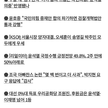
의중' 반영됐나
● 윤호중 "국민의힘 중재안 합의 파기하면 검찰개혁법안
통과 강행"
● [KSOI] 서울시장 양자대결, 오세훈이 송영길 박주민 모
두에게 우세
● [리얼미터] 윤석열 국정수행 긍정전망 49.8%, 2주 만에
50%아래로
● 조국 아빠찬스 논란 "몇 백 번이고 더 사과", 박지현 요
구 응답에 "감사"
● 대선 0%대 득표 우리공화당 조원진, 후원금은 윤석열·
이재명 넘어 1등