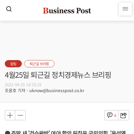
알림
퇴근길 브리핑
4월25일 퇴근길 정치경제뉴스 브리핑
2022-04-25 18:15:19
조윤호 기자 - uknow@businesspost.co.kr
0
● 주말 새 '검수완박' 여야 합의 뒤집은 국민의힘, '윤석열