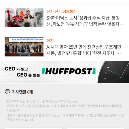
전자·전기·정보통신
SK하이닉스 노사 '성과급 주식 지급' 평행
선, 곽노정 'N% 성과급' 법적 논란 벗을지 주
목
정치
AI시대 맞아 25년 만에 전력산업 구조개편
시동, '발전5사 통합' 넘어 '한전 지주사' 재편
론도
기사댓글
0
개
200자까지 쓰실 수 있습니다. (현재 0 byte / 최대 400byte)
저작권 등 다른 사람의 권리를 침해하거나 명예를 훼손하는 댓글은 관련 법률에 의해 제재를 받을
수 있습니다.
타인에게 불쾌감을 주는 욕설 등 비하하는 단어가 내용에 포함되거나 인신공격성 글은 관리자의 판
단에 의해 삭제 합니다.