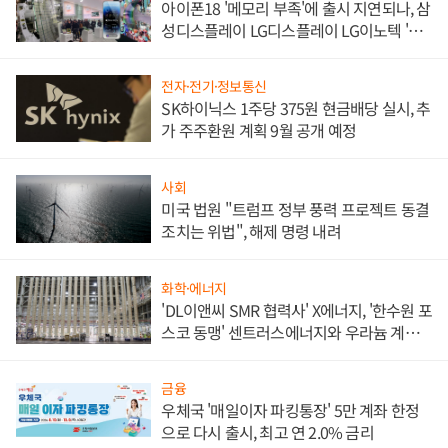
아이폰18 '메모리 부족'에 출시 지연되나, 삼
성디스플레이 LG디스플레이 LG이노텍 '탈
애플' 수익 다각화 속도
전자·전기·정보통신
SK하이닉스 1주당 375원 현금배당 실시, 추
가 주주환원 계획 9월 공개 예정
사회
미국 법원 "트럼프 정부 풍력 프로젝트 동결
조치는 위법", 해제 명령 내려
화학·에너지
'DL이앤씨 SMR 협력사' X에너지, '한수원 포
스코 동맹' 센트러스에너지와 우라늄 계약
체결
금융
우체국 '매일이자 파킹통장' 5만 계좌 한정
으로 다시 출시, 최고 연 2.0% 금리