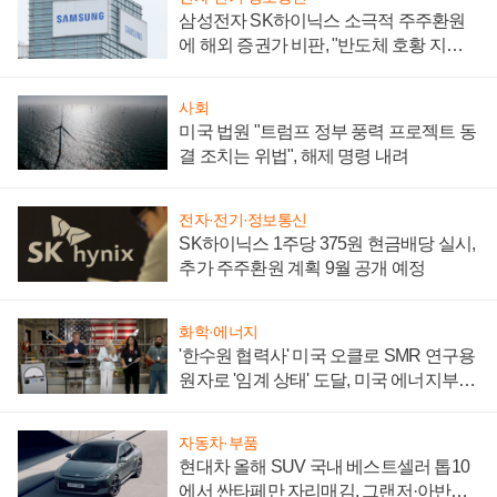
삼성전자 SK하이닉스 소극적 주주환원
에 해외 증권가 비판, "반도체 호황 지속
성 의문"
사회
미국 법원 "트럼프 정부 풍력 프로젝트 동
결 조치는 위법", 해제 명령 내려
전자·전기·정보통신
SK하이닉스 1주당 375원 현금배당 실시,
추가 주주환원 계획 9월 공개 예정
화학·에너지
'한수원 협력사' 미국 오클로 SMR 연구용
원자로 '임계 상태' 도달, 미국 에너지부
"중요한 이정표"
자동차·부품
현대차 올해 SUV 국내 베스트셀러 톱10
에서 싼타페만 자리매김, 그랜저·아반떼