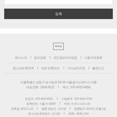
PC버전
회사소개
윤리강령
개인정보처리방침
이용자위원회
청소년보호정책
정정·반론보도
기사심의규정
불편신고
서울특별시 성동구 성수일로 39-34 서울숲더스페이스 12층
대표전화 : 1800-6522
팩스 : 070-4015-8658
편집국 : 070-4010-8512
사업본부 : 070-4010-7078
등록번호 : 서울 아 02897
제호 : 비즈니스포스트
등록일: 2013.11.13
발행·편집인 : 강석운
발행일자: 2013년 12월 2일
청소년보호책임자 : 강석운
ISSN : 2636-171X