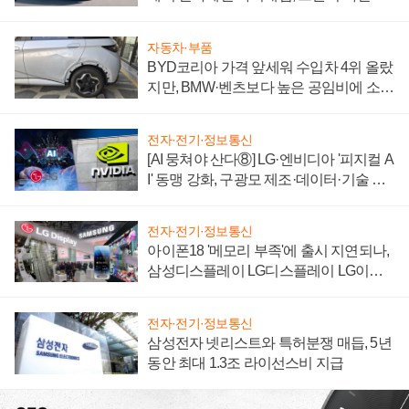
'세단 쌍끌이'로 내수 방어
자동차·부품
BYD코리아 가격 앞세워 수입차 4위 올랐
지만, BMW·벤츠보다 높은 공임비에 소비
자 불만 폭발
전자·전기·정보통신
[AI 뭉쳐야 산다⑧] LG·엔비디아 '피지컬 A
I' 동맹 강화, 구광모 제조·데이터·기술 결
집해 종합 로보틱스 기업으로
전자·전기·정보통신
아이폰18 '메모리 부족'에 출시 지연되나,
삼성디스플레이 LG디스플레이 LG이노
텍 '탈애플' 수익 다각화 속도
전자·전기·정보통신
삼성전자 넷리스트와 특허분쟁 매듭, 5년
동안 최대 1.3조 라이선스비 지급