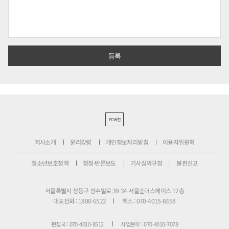
PC버전
회사소개
윤리강령
개인정보처리방침
이용자위원회
청소년보호정책
정정·반론보도
기사심의규정
불편신고
서울특별시 성동구 성수일로 39-34 서울숲더스페이스 12층
대표전화 : 1800-6522
팩스 : 070-4015-8658
편집국 : 070-4010-8512
사업본부 : 070-4010-7078