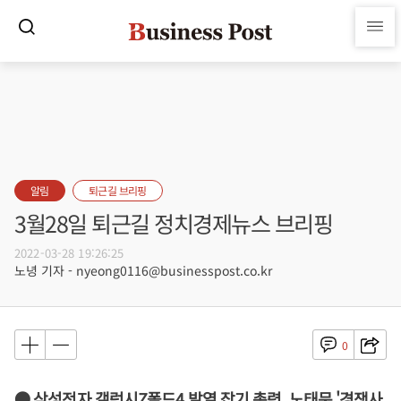
알림
퇴근길 브리핑
3월28일 퇴근길 정치경제뉴스 브리핑
2022-03-28 19:26:25
노녕 기자 - nyeong0116@businesspost.co.kr
0
● 삼성전자 갤럭시Z폴드4 발열 잡기 총력, 노태문 '경쟁사