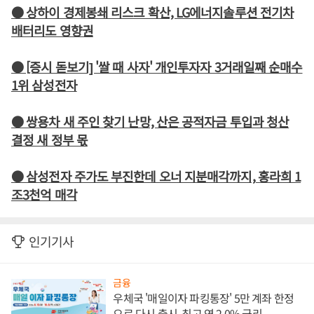
● 상하이 경제봉쇄 리스크 확산, LG에너지솔루션 전기차
배터리도 영향권
● [증시 돋보기] '쌀 때 사자' 개인투자자 3거래일째 순매수
1위 삼성전자
● 쌍용차 새 주인 찾기 난망, 산은 공적자금 투입과 청산
결정 새 정부 몫
● 삼성전자 주가도 부진한데 오너 지분매각까지, 홍라희 1
조3천억 매각
인기기사
금융
우체국 '매일이자 파킹통장' 5만 계좌 한정
으로 다시 출시, 최고 연 2.0% 금리