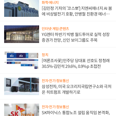
화학·에너지
[김민정 기자의 '코스뽀'] 지엔씨에너지 AI 붐
에 비상발전기 호황, 안병철 친환경 에너지
발전전문기업 향한다
인터넷·게임·콘텐츠
YG엔터 하반기 빅뱅 월드투어로 실적 성장
증권가 전망, 신인 보이그룹도 주목
정치
[여론조사꽃] 민주당 당대표 선호도 정청래
30.5%·김민석 29.6%, 0.9%p 초접전
전자·전기·정보통신
삼성전자, 미국 오크리지국립연구소와 극저
온 히트펌프 개발하기로
전자·전기·정보통신
SK하이닉스 통합노조 설립 움직임 본격화,