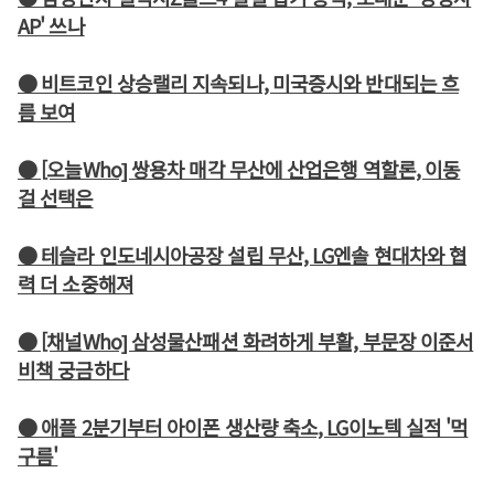
AP' 쓰나
● 비트코인 상승랠리 지속되나, 미국증시와 반대되는 흐
름 보여
● [오늘Who] 쌍용차 매각 무산에 산업은행 역할론, 이동
걸 선택은
● 테슬라 인도네시아공장 설립 무산, LG엔솔 현대차와 협
력 더 소중해져
● [채널Who] 삼성물산패션 화려하게 부활, 부문장 이준서
비책 궁금하다
● 애플 2분기부터 아이폰 생산량 축소, LG이노텍 실적 '먹
구름'