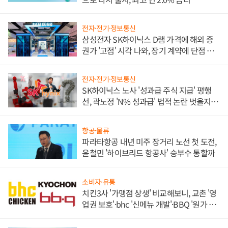
전자·전기·정보통신
삼성전자 SK하이닉스 D램 가격에 해외 증
권가 '고점' 시각 나와, 장기 계약에 단점 부
각
전자·전기·정보통신
SK하이닉스 노사 '성과급 주식 지급' 평행
선, 곽노정 'N% 성과급' 법적 논란 벗을지 주
목
항공·물류
파라타항공 내년 미주 장거리 노선 첫 도전,
윤철민 '하이브리드 항공사' 승부수 통할까
소비자·유통
치킨3사 '가맹점 상생' 비교해보니, 교촌 '영
업권 보호'·bhc '신메뉴 개발'·BBQ '원가 부
담'