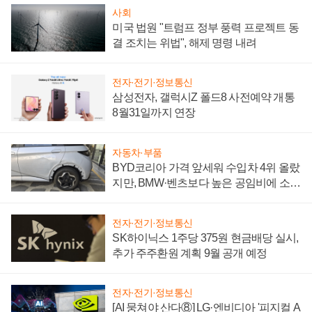
사회
미국 법원 "트럼프 정부 풍력 프로젝트 동
결 조치는 위법", 해제 명령 내려
전자·전기·정보통신
삼성전자, 갤럭시Z 폴드8 사전예약 개통
8월31일까지 연장
자동차·부품
BYD코리아 가격 앞세워 수입차 4위 올랐
지만, BMW·벤츠보다 높은 공임비에 소비
자 불만 폭발
전자·전기·정보통신
SK하이닉스 1주당 375원 현금배당 실시,
추가 주주환원 계획 9월 공개 예정
전자·전기·정보통신
[AI 뭉쳐야 산다⑧] LG·엔비디아 '피지컬 A