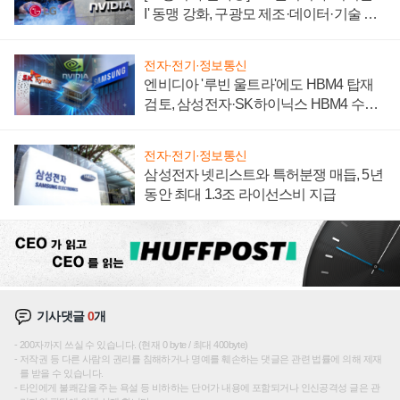
I' 동맹 강화, 구광모 제조·데이터·기술 결
집해 종합 로보틱스 기업으로
전자·전기·정보통신
엔비디아 '루빈 울트라'에도 HBM4 탑재
검토, 삼성전자·SK하이닉스 HBM4 수율
에 주도권 갈린다
전자·전기·정보통신
삼성전자 넷리스트와 특허분쟁 매듭, 5년
동안 최대 1.3조 라이선스비 지급
기사댓글
0
개
200자까지 쓰실 수 있습니다. (현재 0 byte / 최대 400byte)
저작권 등 다른 사람의 권리를 침해하거나 명예를 훼손하는 댓글은 관련 법률에 의해 제재
를 받을 수 있습니다.
타인에게 불쾌감을 주는 욕설 등 비하하는 단어가 내용에 포함되거나 인신공격성 글은 관