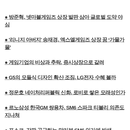
● 방준혁, 넷마블게임즈 상장 발판 삼아 글로벌 도약 야
심
● '리니지 아버지' 송재경, 엑스엘게임즈 상장 꿈 ‘가물가
물’
● 게임기업의 비상과 추락, 증시상장으로 갈려
● G5의 모듈식 디자인 확산 조짐, LG전자 수혜 볼까
● 정운호 네이처리퍼블릭 신화, 로비로 쌓은 모래성인가
● 르노삼성 한국GM 쌍용차, SM6 스파크 티볼리 의존도
지나쳐