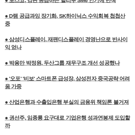
● 포스코, 강판 공급하는 말리부 SM6 인기에 반색
● D램 공급과잉 장기화, SK하이닉스 수익회복 첩첩산
중
● 삼성디스플레이, 재팬디스플레이 경영난으로 반사이
익 얻나
● 박용만 박정원, 두산그룹 재무구조 개선 성공했나
● '오포' '비보' 스마트폰 급성장, 삼성전자 중국공략 어려
움 가중
● 산업은행과 수출입은행 부실의 금융위 책임론 불거져
● 권선주, 임종룡 요구대로 기업은행 성과연봉제 도입할
까