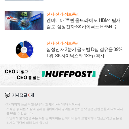
전자·전기·정보통신
엔비디아 '루빈 울트라'에도 HBM4 탑재
검토, 삼성전자·SK하이닉스 HBM4 수율
에 주도권 갈린다
전자·전기·정보통신
삼성전자 2분기 글로벌 D램 점유율 39%
1위, SK하이닉스와 13%p 격차
기사댓글
0
개
200자까지 쓰실 수 있습니다. (현재 0 byte / 최대 400byte)
저작권 등 다른 사람의 권리를 침해하거나 명예를 훼손하는 댓글은 관련 법률에 의해 제재
를 받을 수 있습니다.
타인에게 불쾌감을 주는 욕설 등 비하하는 단어가 내용에 포함되거나 인신공격성 글은 관
리자의 판단에 의해 삭제 합니다.