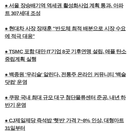
● 서울 장승배기역 역세권 활성화사업 계획 통과, 아파
트 307세대 조성
● 현대차 사장 장재훈 "반도체 최적 배분으로 시장 수요
에 적극 대응"
● TSMC 포함 대만 IT기업 8곳 기후연맹 설립, 애플 탄소
중립계획 실행
● 백종원 '우리술' 알린다, 전통주 온라인 커뮤니티 '백술
닷컴' 운영
● 쿠팡 국내 최대 규모 대구 첨단물류센터 준공, 내년 하
반기 운영
● CJ제일제당 즉석밥 '햇반' 가격 7~8% 인상, 대형마트
31일부터