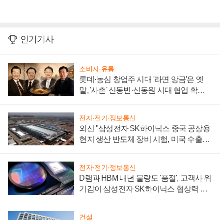
인기기사
소비자·유통
롯데·농심 창업주 시대 '라면 앙금'은 옛
말, '사촌' 신동빈·신동원 시대 협업 확대
일로
전자·전기·정보통신
외신 "삼성전자 SK하이닉스 중국 공장용
현지 생산 반도체 장비 시험, 미국 수출통
제 대비"
전자·전기·정보통신
D램과 HBM 내년 물량도 '품절', 고객사 위
기감이 삼성전자 SK하이닉스 협상력 더
키워
건설