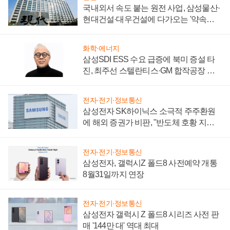
국내외서 속도 붙는 원전 사업, 삼성물산·
현대건설·대우건설에 다가오는 '약속의
시간'
화학·에너지
삼성SDI ESS 수요 급증에 북미 증설 타
진, 최주선 스텔란티스·GM 합작공장 건
설 재추진하나
전자·전기·정보통신
삼성전자 SK하이닉스 소극적 주주환원
에 해외 증권가 비판, "반도체 호황 지속
성 의문"
전자·전기·정보통신
삼성전자, 갤럭시Z 폴드8 사전예약 개통
8월31일까지 연장
전자·전기·정보통신
삼성전자 갤럭시 Z 폴드8 시리즈 사전 판
매 '144만 대' 역대 최대