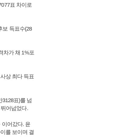
7077표 차이로
후보 득표수(28
 격차가 채 1%포
 사상 최다 득표
3128표)를 넘
를 뛰어넘었다.
 이어갔다. 윤
 차이를 보이며 결