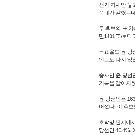
선거 자체만 놓고
승패가 갈렸는데
두 후보의 표 차
만1481표)보다
득표율도 윤 당선인
인트도 나지 않
승자인 윤 당선인
기록을 갈아치웠
윤 당선인은 16
어섰다. 이 후보도
초박빙 판세에서도
당선인 48.4%