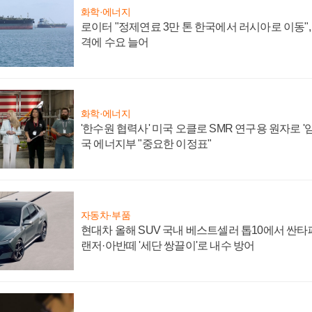
화학·에너지
로이터 "정제연료 3만 톤 한국에서 러시아로 이동"
격에 수요 늘어
화학·에너지
'한수원 협력사' 미국 오클로 SMR 연구용 원자로 '임
국 에너지부 "중요한 이정표"
자동차·부품
현대차 올해 SUV 국내 베스트셀러 톱10에서 싼타
랜저·아반떼 '세단 쌍끌이'로 내수 방어