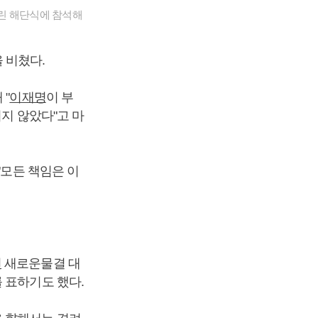
린 해단식에 참석해
 비쳤다.
 "
이재명
이 부
지지 않았다"고 마
"모든 책임은 이
연
새로운물결 대
 표하기도 했다.