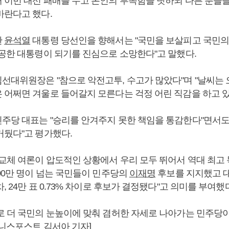
 이번 대선 패배를 두고 본인의 부족함을 탓하되 다른 분들
바란다고 했다.
한
윤석열
대통령 당선인을 향해서는 "국민을 보살피고 국민의
성공한 대통령이 되기를 진심으로 소망한다"고 말했다.
선대위원장은 "참으로 악전고투, 수고가 많았다"며 "날씨는
 어쩌면 겨울로 들어갈지 모른다는 걱정 어린 직감을 하고 있
주당 대표는 "승리를 안겨주지 못한 책임을 통감한다"면서도 
거뒀다"고 평가했다.
교체 여론이 압도적인 상황에서 우리 모두 뛰어서 역대 최고 득
00만 명이 넘는 국민들이 민주당의
이재명
후보를 지지했고 
, 24만 표 0.73% 차이로 후보가 결정됐다"고 의미를 부여했
로 더 국민의 눈높이에 맞춰 겸허한 자세로 나아가는 민주당이
즈니스포스트 김서아 기자]