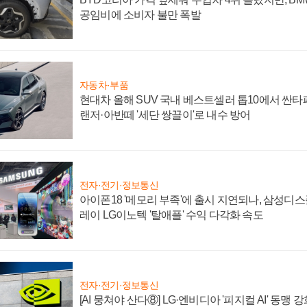
공임비에 소비자 불만 폭발
자동차·부품
현대차 올해 SUV 국내 베스트셀러 톱10에서 싼타
랜저·아반떼 '세단 쌍끌이'로 내수 방어
전자·전기·정보통신
아이폰18 '메모리 부족'에 출시 지연되나, 삼성디
레이 LG이노텍 '탈애플' 수익 다각화 속도
전자·전기·정보통신
[AI 뭉쳐야 산다⑧] LG·엔비디아 '피지컬 AI' 동맹 