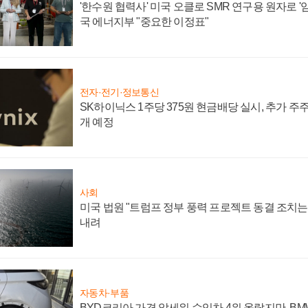
'한수원 협력사' 미국 오클로 SMR 연구용 원자로 '임
국 에너지부 "중요한 이정표"
전자·전기·정보통신
SK하이닉스 1주당 375원 현금배당 실시, 추가 주
개 예정
사회
미국 법원 "트럼프 정부 풍력 프로젝트 동결 조치는 
내려
자동차·부품
BYD코리아 가격 앞세워 수입차 4위 올랐지만, B