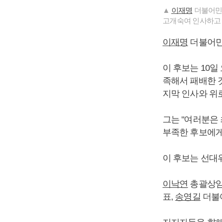
▲
이재명
더불어민주
고개숙여 인사하고 
이재명
더불어민
이 후보는 10일
족해서 패배한 것
지막 인사와 위
그는 "여러분은
부족한 후보에게
이 후보는 선대
이낙연
총괄상
표,
송영길
더불