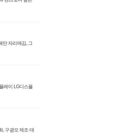
페만 자리매김, 그
스플레이 LG디스플
강화, 구광모 제조·데