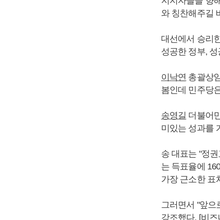
지지자들을 향해
와 칭찬해주길 
대선에서 승리
성공한 정부, 
이낙연
총괄상임
봄인데 민주당은
송영길
더불어민
미있는 성과를 
송 대표는 "정권
는 득표율에 16
가장 근소한 표차
그러면서 "앞으
강조했다. [비