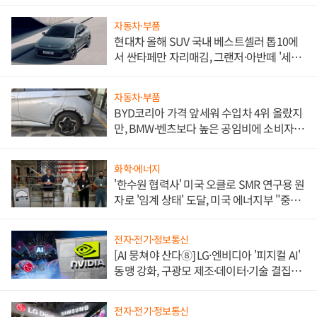
자동차·부품
현대차 올해 SUV 국내 베스트셀러 톱10에
서 싼타페만 자리매김, 그랜저·아반떼 '세단
쌍끌이'로 내수 방어
자동차·부품
BYD코리아 가격 앞세워 수입차 4위 올랐지
만, BMW·벤츠보다 높은 공임비에 소비자
불만 폭발
화학·에너지
'한수원 협력사' 미국 오클로 SMR 연구용 원
자로 '임계 상태' 도달, 미국 에너지부 "중요
한 이정표"
전자·전기·정보통신
[AI 뭉쳐야 산다⑧] LG·엔비디아 '피지컬 AI'
동맹 강화, 구광모 제조·데이터·기술 결집
해 종합 로보틱스 기업으로
전자·전기·정보통신