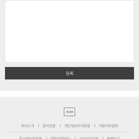
PC버전
회사소개
윤리강령
개인정보처리방침
이용자위원회
청소년보호정책
정정·반론보도
기사심의규정
불편신고