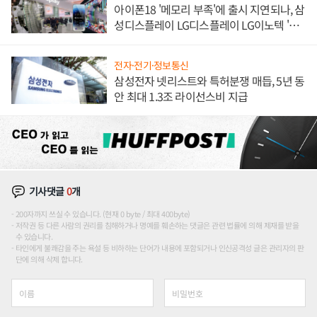
아이폰18 '메모리 부족'에 출시 지연되나, 삼
성디스플레이 LG디스플레이 LG이노텍 '탈
애플' 수익 다각화 속도
전자·전기·정보통신
삼성전자 넷리스트와 특허분쟁 매듭, 5년 동
안 최대 1.3조 라이선스비 지급
기사댓글
0
개
200자까지 쓰실 수 있습니다. (현재 0 byte / 최대 400byte)
저작권 등 다른 사람의 권리를 침해하거나 명예를 훼손하는 댓글은 관련 법률에 의해 제재를 받을
수 있습니다.
타인에게 불쾌감을 주는 욕설 등 비하하는 단어가 내용에 포함되거나 인신공격성 글은 관리자의 판
단에 의해 삭제 합니다.