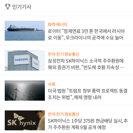
인기기사
화학·에너지
로이터 "정제연료 3만 톤 한국에서 러시아
로 이동", 우크라이나의 공격에 수요 늘어
전자·전기·정보통신
삼성전자 SK하이닉스 소극적 주주환원에
해외 증권가 비판, "반도체 호황 지속성 의
문"
사회
미국 법원 "트럼프 정부 풍력 프로젝트 동결
조치는 위법", 해제 명령 내려
전자·전기·정보통신
SK하이닉스 1주당 375원 현금배당 실시, 추
가 주주환원 계획 9월 공개 예정