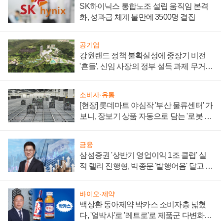
SK하이닉스 통합노조 설립 움직임 본격
화, 성과급 체계 불만에 3500명 결집
공기업
강원랜드 정책 불확실성에 중장기 비전
'흔들', 신임 사장의 정부 설득 과제 무거워
져
소비자·유통
[현장] 롯데마트 야심작 '부산 물류센터' 가
보니, 장보기 상품 자동으로 담는 '로봇 40
0대' 장관
금융
삼섬증권 '상반기 영업이익 1조 클럽' 실
적 랠리 진행형, 박종문 '발행어음' 달고 연
임 향하나
바이오·제약
백상환 동아제약 박카스 소비자층 넓혔
다, '얼박사'로 '레트로'로 제품군 다변화