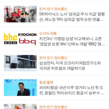
전자·전기·정보통신
SK하이닉스 노사 '성과급 주식 지급' 평행
선, 곽노정 'N% 성과급' 법적 논란 벗을지
주목
소비자·유통
치킨3사 '가맹점 상생' 비교해보니, 교촌
'영업권 보호'·bhc '신메뉴 개발'·BBQ '원가
부담'
전자·전기·정보통신
삼성전자, 미국 오크리지국립연구소와
극저온 히트펌프 개발하기로
항공·물류
파라타항공 내년 미주 장거리 노선 첫 도
전, 윤철민 '하이브리드 항공사' 승부수 통
할까
전자·전기·정보통신