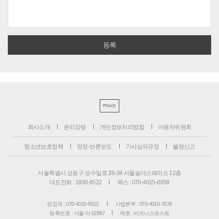
PC버전
회사소개
윤리강령
개인정보처리방침
이용자위원회
청소년보호정책
정정·반론보도
기사심의규정
불편신고
서울특별시 성동구 성수일로 39-34 서울숲더스페이스 12층
대표전화 : 1800-6522
팩스 : 070-4015-8658
편집국 : 070-4010-8512
사업본부 : 070-4010-7078
등록번호 : 서울 아 02897
제호 : 비즈니스포스트