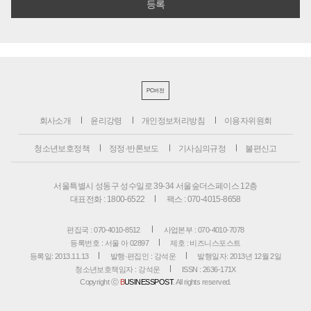
PC버전
회사소개
윤리강령
개인정보처리방침
이용자위원회
청소년보호정책
정정·반론보도
기사심의규정
불편신고
서울특별시 성동구 성수일로 39-34 서울숲더스페이스 12층
대표전화 : 1800-6522
팩스 : 070-4015-8658
편집국 : 070-4010-8512
사업본부 : 070-4010-7078
등록번호 : 서울 아 02897
제호 : 비즈니스포스트
등록일: 2013.11.13
발행·편집인 : 강석운
발행일자: 2013년 12월 2일
청소년보호책임자 : 강석운
ISSN : 2636-171X
Copyright ⓒ
B
USINESSPOST
. All rights reserved.