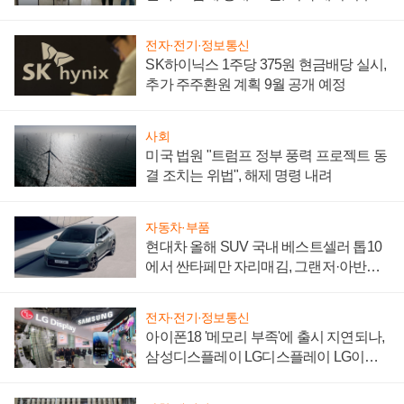
"중요한 이정표"
전자·전기·정보통신
SK하이닉스 1주당 375원 현금배당 실시,
추가 주주환원 계획 9월 공개 예정
사회
미국 법원 "트럼프 정부 풍력 프로젝트 동
결 조치는 위법", 해제 명령 내려
자동차·부품
현대차 올해 SUV 국내 베스트셀러 톱10
에서 싼타페만 자리매김, 그랜저·아반떼
'세단 쌍끌이'로 내수 방어
전자·전기·정보통신
아이폰18 '메모리 부족'에 출시 지연되나,
삼성디스플레이 LG디스플레이 LG이노
텍 '탈애플' 수익 다각화 속도