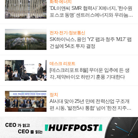
화학·에너지
'DL이앤씨 SMR 협력사' X에너지, '한수원
포스코 동맹' 센트러스에너지와 우라늄
계약 체결
전자·전기·정보통신
SK하이닉스, 용인 'Y2' 팹과 청주 'M17' 팹
건설에 54조 투자 결정
데스크 리포트
[데스크리포트 8월] 무더운 입추에 든 생
각, 제약바이오 하반기 훈풍 기대한다
정치
AI시대 맞아 25년 만에 전력산업 구조개
편 시동, '발전5사 통합' 넘어 '한전 지주사'
재편론도