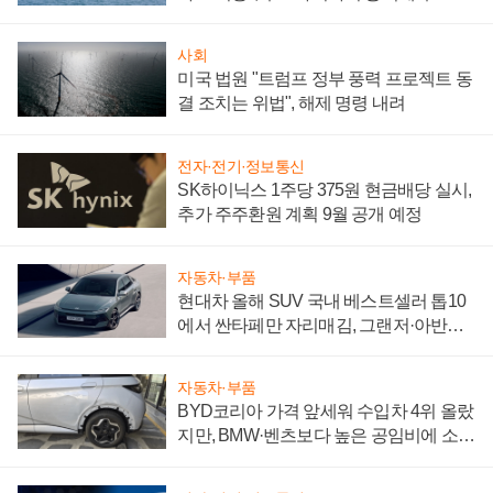
어
사회
미국 법원 "트럼프 정부 풍력 프로젝트 동
결 조치는 위법", 해제 명령 내려
전자·전기·정보통신
SK하이닉스 1주당 375원 현금배당 실시,
추가 주주환원 계획 9월 공개 예정
자동차·부품
현대차 올해 SUV 국내 베스트셀러 톱10
에서 싼타페만 자리매김, 그랜저·아반떼
'세단 쌍끌이'로 내수 방어
자동차·부품
BYD코리아 가격 앞세워 수입차 4위 올랐
지만, BMW·벤츠보다 높은 공임비에 소비
자 불만 폭발