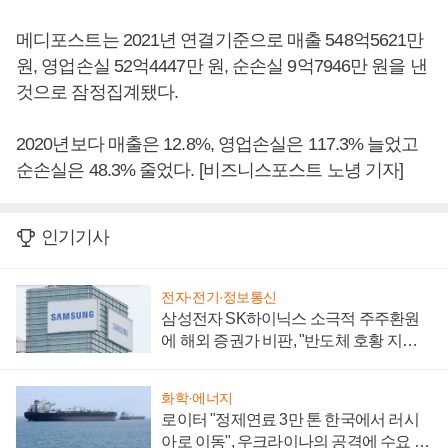
메디포스트는 2021년 연결기준으로 매출 548억5621만
원, 영업손실 52억4447만 원, 순손실 9억7946만 원을 낸
것으로 잠정집계됐다.
2020년보다 매출은 12.8%, 영업손실은 117.3% 늘었고
순손실은 48.3% 줄었다. [비즈니스포스트 노녕 기자]
인기기사
전자·전기·정보통신
삼성전자 SK하이닉스 소극적 주주환원
에 해외 증권가 비판, "반도체 호황 지속
성 의문"
화학·에너지
로이터 "정제연료 3만 톤 한국에서 러시
아로 이동", 우크라이나의 공격에 수요 늘