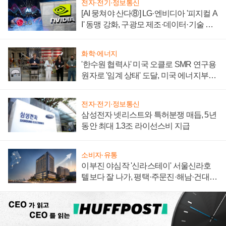
전자·전기·정보통신
[AI 뭉쳐야 산다⑧] LG·엔비디아 '피지컬 A
I' 동맹 강화, 구광모 제조·데이터·기술 결
집해 종합 로보틱스 기업으로
화학·에너지
'한수원 협력사' 미국 오클로 SMR 연구용
원자로 '임계 상태' 도달, 미국 에너지부
"중요한 이정표"
전자·전기·정보통신
삼성전자 넷리스트와 특허분쟁 매듭, 5년
동안 최대 1.3조 라이선스비 지급
소비자·유통
이부진 야심작 '신라스테이' 서울신라호
텔보다 잘 나가, 평택·주문진·해남·건대로
성장판 더 넓힌다