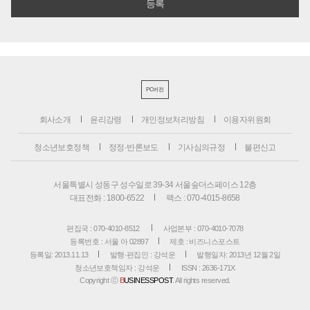
PC버전
회사소개
윤리강령
개인정보처리방침
이용자위원회
청소년보호정책
정정·반론보도
기사심의규정
불편신고
서울특별시 성동구 성수일로 39-34 서울숲더스페이스 12층
대표전화 : 1800-6522
팩스 : 070-4015-8658
편집국 : 070-4010-8512
사업본부 : 070-4010-7078
등록번호 : 서울 아 02897
제호 : 비즈니스포스트
등록일: 2013.11.13
발행·편집인 : 강석운
발행일자: 2013년 12월 2일
청소년보호책임자 : 강석운
ISSN : 2636-171X
Copyright ⓒ
B
USINESSPOST
. All rights reserved.