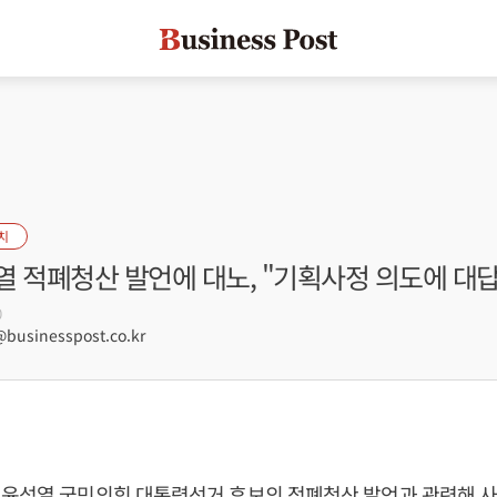
치
열 적폐청산 발언에 대노, "기획사정 의도에 대
0
usinesspost.co.kr
이
윤석열
국민의힘 대통령선거 후보의 적폐청산 발언과 관련해 사