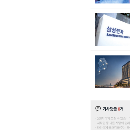
기사댓글
0
개
200자까지 쓰실 수 있습니다. (
저작권 등 다른 사람의 권리
타인에게 불쾌감을 주는 욕설