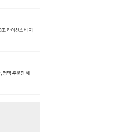
.3조 라이선스비 지
, 평택·주문진·해