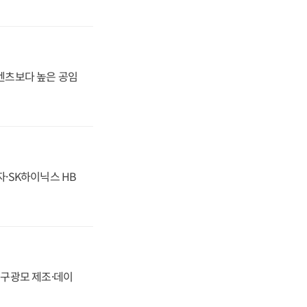
·벤츠보다 높은 공임
자·SK하이닉스 HB
화, 구광모 제조·데이