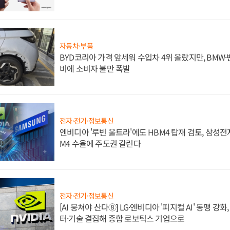
자동차·부품
BYD코리아 가격 앞세워 수입차 4위 올랐지만, BMW
비에 소비자 불만 폭발
전자·전기·정보통신
엔비디아 '루빈 울트라'에도 HBM4 탑재 검토, 삼성전
M4 수율에 주도권 갈린다
전자·전기·정보통신
[AI 뭉쳐야 산다⑧] LG·엔비디아 '피지컬 AI' 동맹 강
터·기술 결집해 종합 로보틱스 기업으로