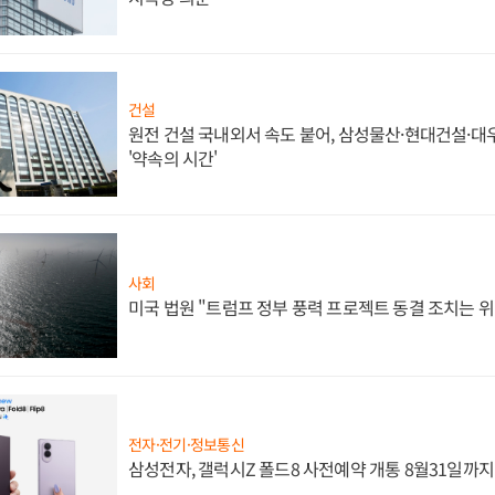
건설
원전 건설 국내외서 속도 붙어, 삼성물산·현대건설·
'약속의 시간'
사회
미국 법원 "트럼프 정부 풍력 프로젝트 동결 조치는 위
전자·전기·정보통신
삼성전자, 갤럭시Z 폴드8 사전예약 개통 8월31일까