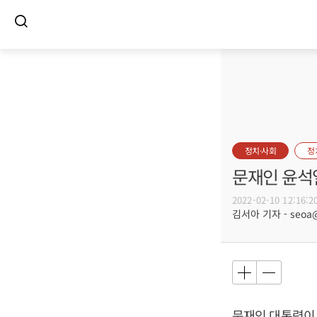
정치·사회
정
문재인 윤석
2022-02-10 12:16:2
김서아 기자 - seoa@b
문재인
대통령