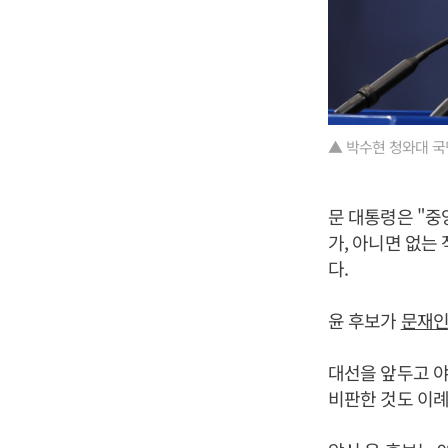
▲ 박수현 청와대 국
문 대통령은 "중
가, 아니면 없는
다.
윤 후보가
문재
대선을 앞두고 야
비판한 것도 이례