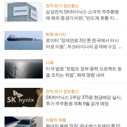
전자·전기·정보통신
삼성전자 SK하이닉스 소극적 주주환원
에 해외 증권가 비판, "반도체 호황 지속
성 의문"
화학·에너지
로이터 "정제연료 3만 톤 한국에서 러시
아로 이동", 우크라이나의 공격에 수요 늘
어
사회
미국 법원 "트럼프 정부 풍력 프로젝트 동
결 조치는 위법", 해제 명령 내려
전자·전기·정보통신
SK하이닉스 1주당 375원 현금배당 실시,
추가 주주환원 계획 9월 공개 예정
자동차·부품
현대차 올해 SUV 국내 베스트셀러 톱10