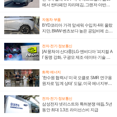
에서 싼타페만 자리매김, 그랜저·아반떼
'세단 쌍끌이'로 내수 방어
자동차·부품
BYD코리아 가격 앞세워 수입차 4위 올랐
지만, BMW·벤츠보다 높은 공임비에 소비
자 불만 폭발
전자·전기·정보통신
[AI 뭉쳐야 산다⑧] LG·엔비디아 '피지컬 A
I' 동맹 강화, 구광모 제조·데이터·기술 결
집해 종합 로보틱스 기업으로
화학·에너지
'한수원 협력사' 미국 오클로 SMR 연구용
원자로 '임계 상태' 도달, 미국 에너지부
"중요한 이정표"
전자·전기·정보통신
삼성전자 넷리스트와 특허분쟁 매듭, 5년
동안 최대 1.3조 라이선스비 지급