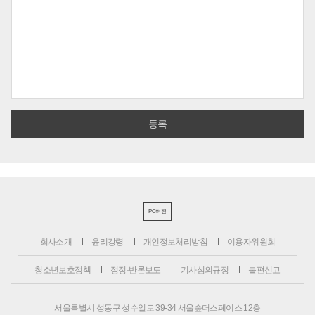
PC버전
회사소개
윤리강령
개인정보처리방침
이용자위원회
청소년보호정책
정정·반론보도
기사심의규정
불편신고
서울특별시 성동구 성수일로 39-34 서울숲더스페이스 12층