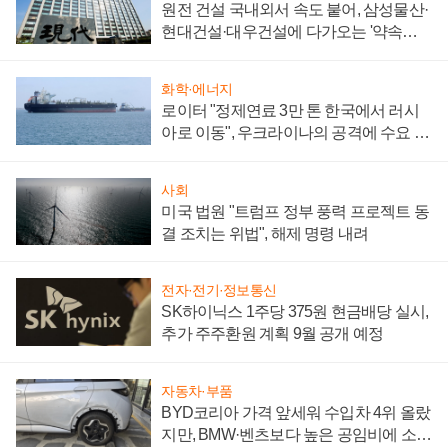
원전 건설 국내외서 속도 붙어, 삼성물산·
현대건설·대우건설에 다가오는 '약속의
시간'
화학·에너지
로이터 "정제연료 3만 톤 한국에서 러시
아로 이동", 우크라이나의 공격에 수요 늘
어
사회
미국 법원 "트럼프 정부 풍력 프로젝트 동
결 조치는 위법", 해제 명령 내려
전자·전기·정보통신
SK하이닉스 1주당 375원 현금배당 실시,
추가 주주환원 계획 9월 공개 예정
자동차·부품
BYD코리아 가격 앞세워 수입차 4위 올랐
지만, BMW·벤츠보다 높은 공임비에 소비