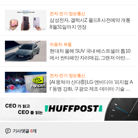
자 불만 폭발
전자·전기·정보통신
삼성전자, 갤럭시Z 폴드8 사전예약 개통
8월31일까지 연장
자동차·부품
현대차 올해 SUV 국내 베스트셀러 톱10
에서 싼타페만 자리매김, 그랜저·아반떼
'세단 쌍끌이'로 내수 방어
전자·전기·정보통신
[AI 뭉쳐야 산다⑧] LG·엔비디아 '피지컬 A
I' 동맹 강화, 구광모 제조·데이터·기술 결
집해 종합 로보틱스 기업으로
기사댓글
0
개