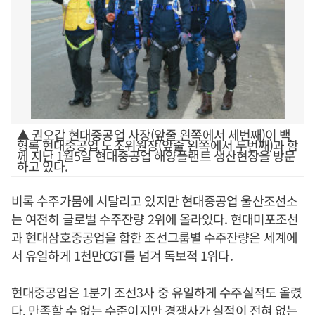
▲ 권오갑 현대중공업 사장(앞줄 왼쪽에서 세번째)이 백
형록 현대중공업 노조위원장(앞줄 왼쪽에서 두번째)과 함
께 지난 1월5일 현대중공업 해양플랜트 생산현장을 방문
하고 있다.
비록 수주가뭄에 시달리고 있지만 현대중공업 울산조선소
는 여전히 글로벌 수주잔량 2위에 올라있다. 현대미포조선
과 현대삼호중공업을 합한 조선그룹별 수주잔량은 세계에
서 유일하게 1천만CGT를 넘겨 독보적 1위다.
현대중공업은 1분기 조선3사 중 유일하게 수주실적도 올렸
다. 만족할 수 없는 수준이지만 경쟁사가 실적이 전혀 없는