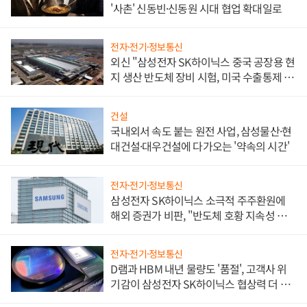
'사촌' 신동빈·신동원 시대 협업 확대일로
전자·전기·정보통신
외신 "삼성전자 SK하이닉스 중국 공장용 현
지 생산 반도체 장비 시험, 미국 수출통제 대
비"
건설
국내외서 속도 붙는 원전 사업, 삼성물산·현
대건설·대우건설에 다가오는 '약속의 시간'
전자·전기·정보통신
삼성전자 SK하이닉스 소극적 주주환원에
해외 증권가 비판, "반도체 호황 지속성 의
문"
전자·전기·정보통신
D램과 HBM 내년 물량도 '품절', 고객사 위
기감이 삼성전자 SK하이닉스 협상력 더 키
워