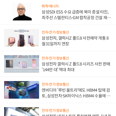
화학·에너지
삼성SDI ESS 수요 급증에 북미 증설 타진,
최주선 스텔란티스·GM 합작공장 건설 재추
진하나
전자·전기·정보통신
삼성전자, 갤럭시Z 폴드8 사전예약 개통 8
월31일까지 연장
전자·전기·정보통신
삼성전자 갤럭시 Z 폴드8 시리즈 사전 판매
'144만 대' 역대 최대
전자·전기·정보통신
엔비디아 '루빈 울트라'에도 HBM4 탑재 검
토, 삼성전자·SK하이닉스 HBM4 수율에 주
도권 갈린다
전자·전기·정보통신
삼성전자 넷리스트와 특허분쟁 매듭, 5년 동