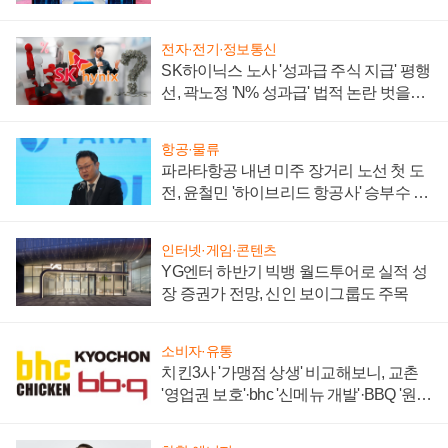
부각
전자·전기·정보통신
SK하이닉스 노사 '성과급 주식 지급' 평행
선, 곽노정 'N% 성과급' 법적 논란 벗을지
주목
항공·물류
파라타항공 내년 미주 장거리 노선 첫 도
전, 윤철민 '하이브리드 항공사' 승부수 통
할까
인터넷·게임·콘텐츠
YG엔터 하반기 빅뱅 월드투어로 실적 성
장 증권가 전망, 신인 보이그룹도 주목
소비자·유통
치킨3사 '가맹점 상생' 비교해보니, 교촌
'영업권 보호'·bhc '신메뉴 개발'·BBQ '원가
부담'