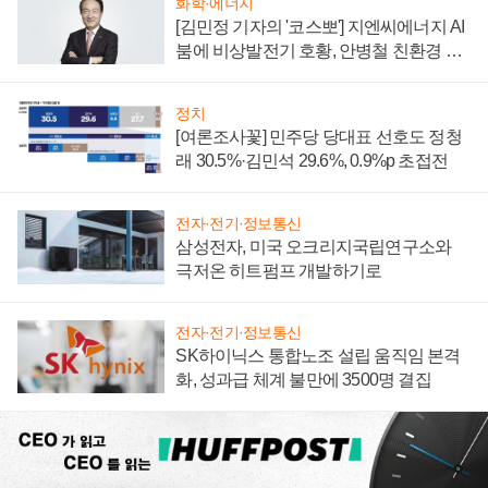
화학·에너지
[김민정 기자의 '코스뽀'] 지엔씨에너지 AI
붐에 비상발전기 호황, 안병철 친환경 에
너지 발전전문기업 향한다
정치
[여론조사꽃] 민주당 당대표 선호도 정청
래 30.5%·김민석 29.6%, 0.9%p 초접전
전자·전기·정보통신
삼성전자, 미국 오크리지국립연구소와
극저온 히트펌프 개발하기로
전자·전기·정보통신
SK하이닉스 통합노조 설립 움직임 본격
화, 성과급 체계 불만에 3500명 결집