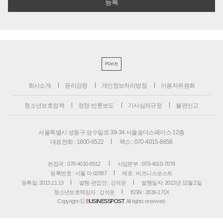
PC버전
회사소개
윤리강령
개인정보처리방침
이용자위원회
청소년보호정책
정정·반론보도
기사심의규정
불편신고
서울특별시 성동구 성수일로 39-34 서울숲더스페이스 12층
대표전화 : 1800-6522
팩스 : 070-4015-8658
편집국 : 070-4010-8512
사업본부 : 070-4010-7078
등록번호 : 서울 아 02897
제호 : 비즈니스포스트
등록일: 2013.11.13
발행·편집인 : 강석운
발행일자: 2013년 12월 2일
청소년보호책임자 : 강석운
ISSN : 2636-171X
Copyright ⓒ
B
USINESSPOST
. All rights reserved.