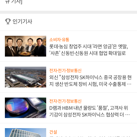
규 기자]
인기기사
소비자·유통
롯데·농심 창업주 시대 '라면 앙금'은 옛말,
'사촌' 신동빈·신동원 시대 협업 확대일로
전자·전기·정보통신
외신 "삼성전자 SK하이닉스 중국 공장용 현
지 생산 반도체 장비 시험, 미국 수출통제 대
비"
전자·전기·정보통신
D램과 HBM 내년 물량도 '품절', 고객사 위
기감이 삼성전자 SK하이닉스 협상력 더 키
워
건설