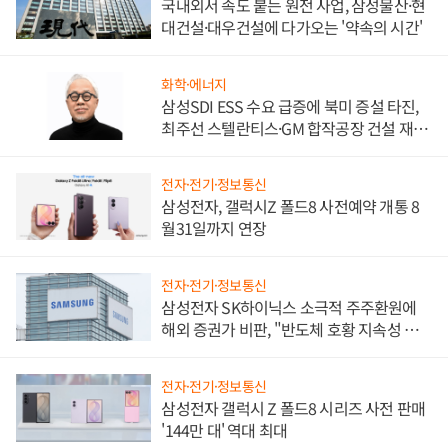
국내외서 속도 붙는 원전 사업, 삼성물산·현
대건설·대우건설에 다가오는 '약속의 시간'
화학·에너지
삼성SDI ESS 수요 급증에 북미 증설 타진,
최주선 스텔란티스·GM 합작공장 건설 재추
진하나
전자·전기·정보통신
삼성전자, 갤럭시Z 폴드8 사전예약 개통 8
월31일까지 연장
전자·전기·정보통신
삼성전자 SK하이닉스 소극적 주주환원에
해외 증권가 비판, "반도체 호황 지속성 의
문"
전자·전기·정보통신
삼성전자 갤럭시 Z 폴드8 시리즈 사전 판매
'144만 대' 역대 최대