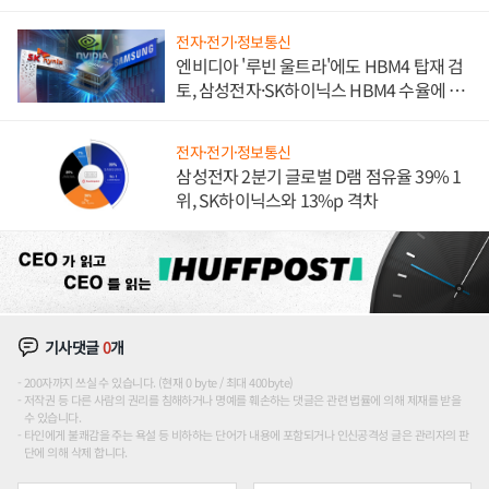
전자·전기·정보통신
엔비디아 '루빈 울트라'에도 HBM4 탑재 검
토, 삼성전자·SK하이닉스 HBM4 수율에 주
도권 갈린다
전자·전기·정보통신
삼성전자 2분기 글로벌 D램 점유율 39% 1
위, SK하이닉스와 13%p 격차
기사댓글
0
개
200자까지 쓰실 수 있습니다. (현재 0 byte / 최대 400byte)
저작권 등 다른 사람의 권리를 침해하거나 명예를 훼손하는 댓글은 관련 법률에 의해 제재를 받을
수 있습니다.
타인에게 불쾌감을 주는 욕설 등 비하하는 단어가 내용에 포함되거나 인신공격성 글은 관리자의 판
단에 의해 삭제 합니다.