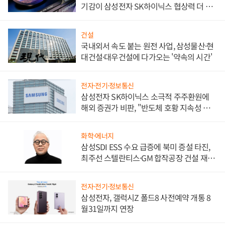
기감이 삼성전자 SK하이닉스 협상력 더 키
워
건설
국내외서 속도 붙는 원전 사업, 삼성물산·현
대건설·대우건설에 다가오는 '약속의 시간'
전자·전기·정보통신
삼성전자 SK하이닉스 소극적 주주환원에
해외 증권가 비판, "반도체 호황 지속성 의
문"
화학·에너지
삼성SDI ESS 수요 급증에 북미 증설 타진,
최주선 스텔란티스·GM 합작공장 건설 재추
진하나
전자·전기·정보통신
삼성전자, 갤럭시Z 폴드8 사전예약 개통 8
월31일까지 연장