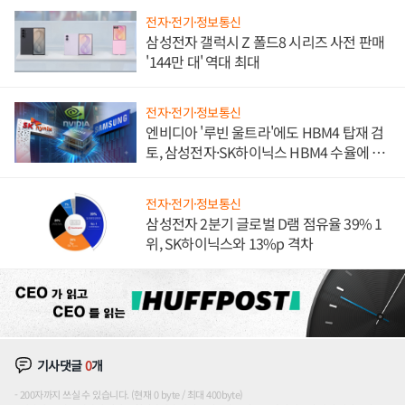
전자·전기·정보통신
삼성전자 갤럭시 Z 폴드8 시리즈 사전 판매
'144만 대' 역대 최대
전자·전기·정보통신
엔비디아 '루빈 울트라'에도 HBM4 탑재 검
토, 삼성전자·SK하이닉스 HBM4 수율에 주
도권 갈린다
전자·전기·정보통신
삼성전자 2분기 글로벌 D램 점유율 39% 1
위, SK하이닉스와 13%p 격차
기사댓글
0
개
200자까지 쓰실 수 있습니다. (현재 0 byte / 최대 400byte)