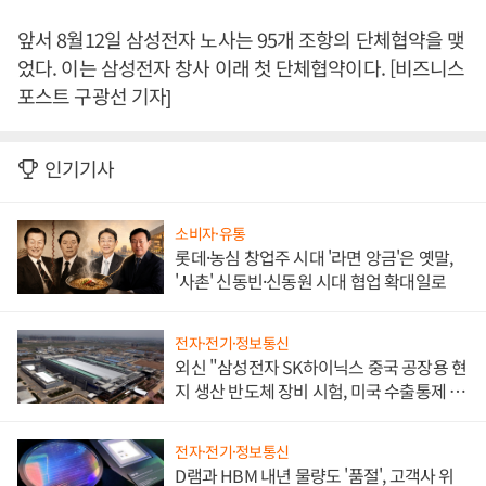
앞서 8월12일 삼성전자 노사는 95개 조항의 단체협약을 맺
었다. 이는 삼성전자 창사 이래 첫 단체협약이다. [비즈니스
포스트 구광선 기자]
인기기사
소비자·유통
롯데·농심 창업주 시대 '라면 앙금'은 옛말,
'사촌' 신동빈·신동원 시대 협업 확대일로
전자·전기·정보통신
외신 "삼성전자 SK하이닉스 중국 공장용 현
지 생산 반도체 장비 시험, 미국 수출통제 대
비"
전자·전기·정보통신
D램과 HBM 내년 물량도 '품절', 고객사 위