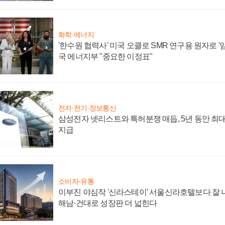
화학·에너지
'한수원 협력사' 미국 오클로 SMR 연구용 원자로 '임
국 에너지부 "중요한 이정표"
전자·전기·정보통신
삼성전자 넷리스트와 특허분쟁 매듭, 5년 동안 최대
지급
소비자·유통
이부진 야심작 '신라스테이' 서울신라호텔보다 잘 나
해남·건대로 성장판 더 넓힌다