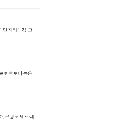
페만 자리매김, 그
MW·벤츠보다 높은
강화, 구광모 제조·데