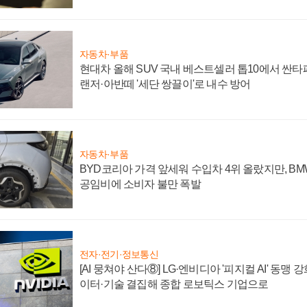
자동차·부품
현대차 올해 SUV 국내 베스트셀러 톱10에서 싼타
랜저·아반떼 '세단 쌍끌이'로 내수 방어
자동차·부품
BYD코리아 가격 앞세워 수입차 4위 올랐지만, B
공임비에 소비자 불만 폭발
전자·전기·정보통신
[AI 뭉쳐야 산다⑧] LG·엔비디아 '피지컬 AI' 동맹 
이터·기술 결집해 종합 로보틱스 기업으로