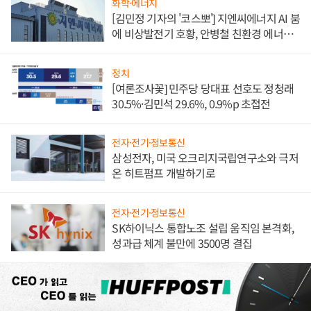
화학·에너지
[김민정 기자의 '코스뽀'] 지엔씨에너지 AI 붐
에 비상발전기 호황, 안병철 친환경 에너지
발전전문기업 향한다
정치
[여론조사꽃] 민주당 당대표 선호도 정청래
30.5%·김민석 29.6%, 0.9%p 초접전
전자·전기·정보통신
삼성전자, 미국 오크리지국립연구소와 극저
온 히트펌프 개발하기로
전자·전기·정보통신
SK하이닉스 통합노조 설립 움직임 본격화,
성과급 체계 불만에 3500명 결집