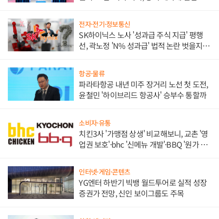
각
전자·전기·정보통신
SK하이닉스 노사 '성과급 주식 지급' 평행
선, 곽노정 'N% 성과급' 법적 논란 벗을지 주
목
항공·물류
파라타항공 내년 미주 장거리 노선 첫 도전,
윤철민 '하이브리드 항공사' 승부수 통할까
소비자·유통
치킨3사 '가맹점 상생' 비교해보니, 교촌 '영
업권 보호'·bhc '신메뉴 개발'·BBQ '원가 부
담'
인터넷·게임·콘텐츠
YG엔터 하반기 빅뱅 월드투어로 실적 성장
증권가 전망, 신인 보이그룹도 주목