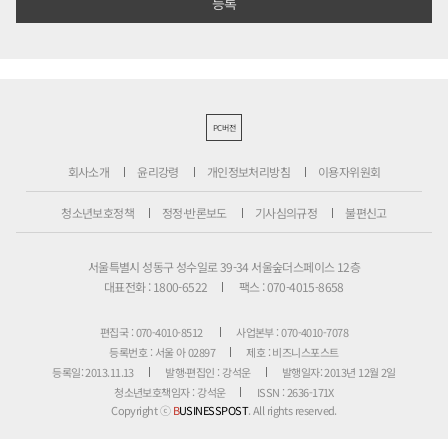
PC버전
회사소개
윤리강령
개인정보처리방침
이용자위원회
청소년보호정책
정정·반론보도
기사심의규정
불편신고
서울특별시 성동구 성수일로 39-34 서울숲더스페이스 12층
대표전화 : 1800-6522
팩스 : 070-4015-8658
편집국 : 070-4010-8512
사업본부 : 070-4010-7078
등록번호 : 서울 아 02897
제호 : 비즈니스포스트
등록일: 2013.11.13
발행·편집인 : 강석운
발행일자: 2013년 12월 2일
청소년보호책임자 : 강석운
ISSN : 2636-171X
Copyright ⓒ
B
USINESSPOST
. All rights reserved.