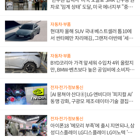
자로 '임계 상태' 도달, 미국 에너지부 "중요
한 이정표"
자동차·부품
현대차 올해 SUV 국내 베스트셀러 톱10에
서 싼타페만 자리매김, 그랜저·아반떼 '세단
쌍끌이'로 내수 방어
자동차·부품
BYD코리아 가격 앞세워 수입차 4위 올랐지
만, BMW·벤츠보다 높은 공임비에 소비자
불만 폭발
전자·전기·정보통신
[AI 뭉쳐야 산다⑧] LG·엔비디아 '피지컬 AI'
동맹 강화, 구광모 제조·데이터·기술 결집
해 종합 로보틱스 기업으로
전자·전기·정보통신
아이폰18 '메모리 부족'에 출시 지연되나, 삼
성디스플레이 LG디스플레이 LG이노텍 '탈
애플' 수익 다각화 속도