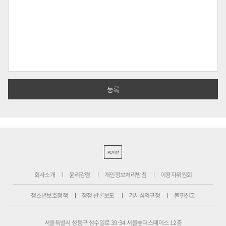
PC버전
회사소개
윤리강령
개인정보처리방침
이용자위원회
청소년보호정책
정정·반론보도
기사심의규정
불편신고
서울특별시 성동구 성수일로 39-34 서울숲더스페이스 12층