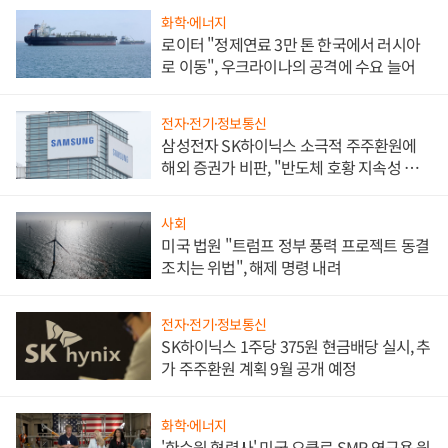
화학·에너지
로이터 "정제연료 3만 톤 한국에서 러시아
로 이동", 우크라이나의 공격에 수요 늘어
전자·전기·정보통신
삼성전자 SK하이닉스 소극적 주주환원에
해외 증권가 비판, "반도체 호황 지속성 의
문"
사회
미국 법원 "트럼프 정부 풍력 프로젝트 동결
조치는 위법", 해제 명령 내려
전자·전기·정보통신
SK하이닉스 1주당 375원 현금배당 실시, 추
가 주주환원 계획 9월 공개 예정
화학·에너지
'한수원 협력사' 미국 오클로 SMR 연구용 원