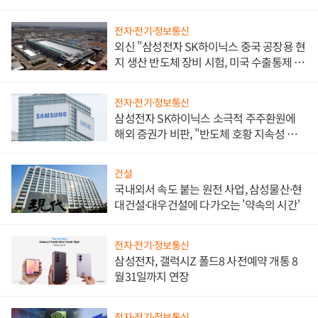
전자·전기·정보통신
외신 "삼성전자 SK하이닉스 중국 공장용 현
지 생산 반도체 장비 시험, 미국 수출통제 대
비"
전자·전기·정보통신
삼성전자 SK하이닉스 소극적 주주환원에
해외 증권가 비판, "반도체 호황 지속성 의
문"
건설
국내외서 속도 붙는 원전 사업, 삼성물산·현
대건설·대우건설에 다가오는 '약속의 시간'
전자·전기·정보통신
삼성전자, 갤럭시Z 폴드8 사전예약 개통 8
월31일까지 연장
전자·전기·정보통신