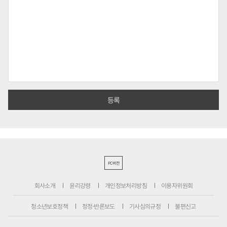
PC버전
회사소개
윤리강령
개인정보처리방침
이용자위원회
청소년보호정책
정정·반론보도
기사심의규정
불편신고