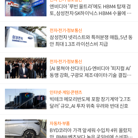
엔비디아 '루빈 울트라'에도 HBM4 탑재 검
토, 삼성전자·SK하이닉스 HBM4 수율에 주
도권 갈린다
전자·전기·정보통신
삼성전자 넷리스트와 특허분쟁 매듭, 5년 동
안 최대 1.3조 라이선스비 지급
전자·전기·정보통신
[AI 뭉쳐야 산다⑧] LG·엔비디아 '피지컬 AI'
동맹 강화, 구광모 제조·데이터·기술 결집
해 종합 로보틱스 기업으로
인터넷·게임·콘텐츠
빅테크 메모리반도체 포함 장기계약 '2.7조
달러' 규모, AI 투자 위축 우려와 반대 신호
자동차·부품
BYD코리아 가격 앞세워 수입차 4위 올랐지
만, BMW·벤츠보다 높은 공임비에 소비자