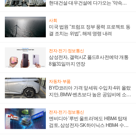
현대건설·대우건설에 다가오는 '약속의
시간'
사회
미국 법원 "트럼프 정부 풍력 프로젝트 동
결 조치는 위법", 해제 명령 내려
전자·전기·정보통신
삼성전자, 갤럭시Z 폴드8 사전예약 개통
8월31일까지 연장
자동차·부품
BYD코리아 가격 앞세워 수입차 4위 올랐
지만, BMW·벤츠보다 높은 공임비에 소비
자 불만 폭발
전자·전기·정보통신
엔비디아 '루빈 울트라'에도 HBM4 탑재
검토, 삼성전자·SK하이닉스 HBM4 수율
에 주도권 갈린다