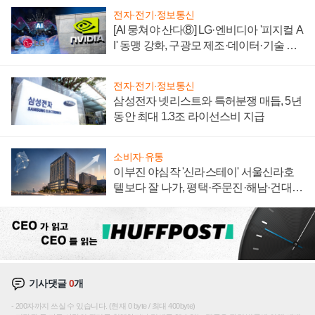
전자·전기·정보통신
[AI 뭉쳐야 산다⑧] LG·엔비디아 '피지컬 A
I' 동맹 강화, 구광모 제조·데이터·기술 결
집해 종합 로보틱스 기업으로
전자·전기·정보통신
삼성전자 넷리스트와 특허분쟁 매듭, 5년
동안 최대 1.3조 라이선스비 지급
소비자·유통
이부진 야심작 '신라스테이' 서울신라호
텔보다 잘 나가, 평택·주문진·해남·건대로
성장판 더 넓힌다
기사댓글
0
개
200자까지 쓰실 수 있습니다. (현재 0 byte / 최대 400byte)