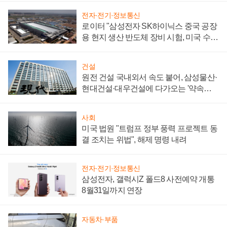
전자·전기·정보통신
로이터 "삼성전자 SK하이닉스 중국 공장
용 현지 생산 반도체 장비 시험, 미국 수출
통제 대비"
건설
원전 건설 국내외서 속도 붙어, 삼성물산·
현대건설·대우건설에 다가오는 '약속의
시간'
사회
미국 법원 "트럼프 정부 풍력 프로젝트 동
결 조치는 위법", 해제 명령 내려
전자·전기·정보통신
삼성전자, 갤럭시Z 폴드8 사전예약 개통
8월31일까지 연장
자동차·부품