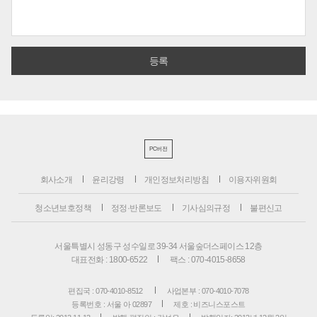
PC버전
회사소개
윤리강령
개인정보처리방침
이용자위원회
청소년보호정책
정정·반론보도
기사심의규정
불편신고
서울특별시 성동구 성수일로 39-34 서울숲더스페이스 12층
대표전화 : 1800-6522
팩스 : 070-4015-8658
편집국 : 070-4010-8512
사업본부 : 070-4010-7078
등록번호 : 서울 아 02897
제호 : 비즈니스포스트