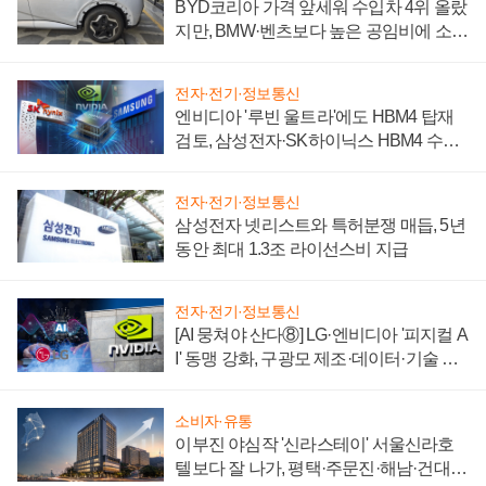
BYD코리아 가격 앞세워 수입차 4위 올랐
지만, BMW·벤츠보다 높은 공임비에 소비
자 불만 폭발
전자·전기·정보통신
엔비디아 '루빈 울트라'에도 HBM4 탑재
검토, 삼성전자·SK하이닉스 HBM4 수율
에 주도권 갈린다
전자·전기·정보통신
삼성전자 넷리스트와 특허분쟁 매듭, 5년
동안 최대 1.3조 라이선스비 지급
전자·전기·정보통신
[AI 뭉쳐야 산다⑧] LG·엔비디아 '피지컬 A
I' 동맹 강화, 구광모 제조·데이터·기술 결
집해 종합 로보틱스 기업으로
소비자·유통
이부진 야심작 '신라스테이' 서울신라호
텔보다 잘 나가, 평택·주문진·해남·건대로