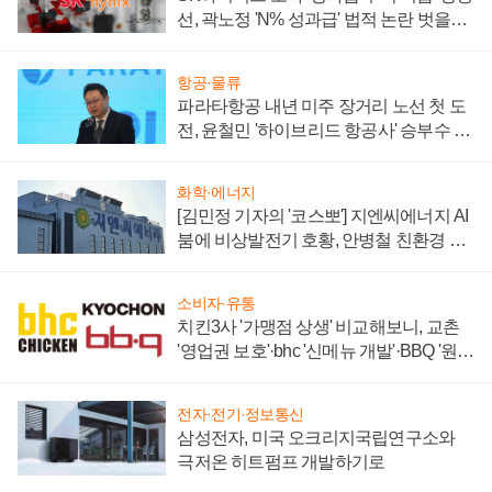
선, 곽노정 'N% 성과급' 법적 논란 벗을지
주목
항공·물류
파라타항공 내년 미주 장거리 노선 첫 도
전, 윤철민 '하이브리드 항공사' 승부수 통
할까
화학·에너지
[김민정 기자의 '코스뽀'] 지엔씨에너지 AI
붐에 비상발전기 호황, 안병철 친환경 에
너지 발전전문기업 향한다
소비자·유통
치킨3사 '가맹점 상생' 비교해보니, 교촌
'영업권 보호'·bhc '신메뉴 개발'·BBQ '원가
부담'
전자·전기·정보통신
삼성전자, 미국 오크리지국립연구소와
극저온 히트펌프 개발하기로