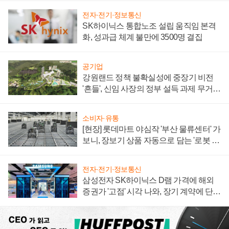
전자·전기·정보통신
SK하이닉스 통합노조 설립 움직임 본격
화, 성과급 체계 불만에 3500명 결집
공기업
강원랜드 정책 불확실성에 중장기 비전
'흔들', 신임 사장의 정부 설득 과제 무거워
져
소비자·유통
[현장] 롯데마트 야심작 '부산 물류센터' 가
보니, 장보기 상품 자동으로 담는 '로봇 40
0대' 장관
전자·전기·정보통신
삼성전자 SK하이닉스 D램 가격에 해외
증권가 '고점' 시각 나와, 장기 계약에 단점
부각