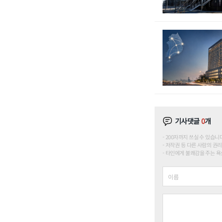
기사댓글
0
개
200자까지 쓰실 수 있습니다. (
저작권 등 다른 사람의 권리
타인에게 불쾌감을 주는 욕설