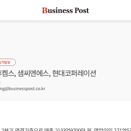
실적발표
 휴켐스, 샘씨엔에스, 현대코퍼레이션
3
g@businesspost.co.kr
 2분기 연결기준으로 매출 2133억9700만 원, 영업이익 271억5