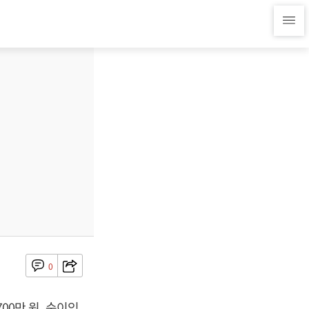
0
700만 원, 순이익