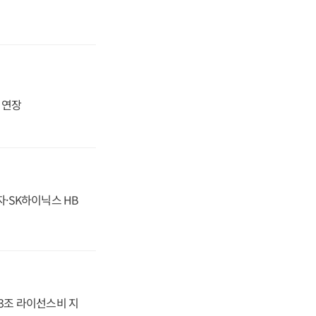
지 연장
자·SK하이닉스 HB
.3조 라이선스비 지