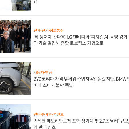
급
전자·전기·정보통신
[AI 뭉쳐야 산다⑧] LG·엔비디아 '피지컬 AI' 동맹 강
터·기술 결집해 종합 로보틱스 기업으로
자동차·부품
BYD코리아 가격 앞세워 수입차 4위 올랐지만, BMW
비에 소비자 불만 폭발
인터넷·게임·콘텐츠
빅테크 메모리반도체 포함 장기계약 '2.7조 달러' 규모,
와 반대 신호