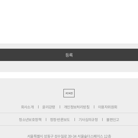
PC버전
회사소개
윤리강령
개인정보처리방침
이용자위원회
청소년보호정책
정정·반론보도
기사심의규정
불편신고
서울특별시 성동구 성수일로 39-34 서울숲더스페이스 12층